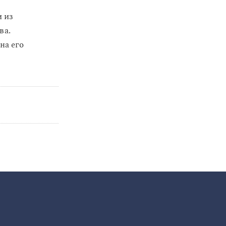
и из
ва.
на его