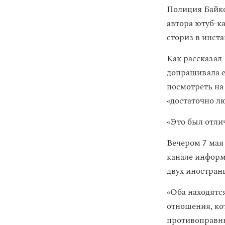
Полиция Байко
автора ютуб-к
сториз в инста
Как рассказал
допрашивала ег
посмотреть на
«достаточно л
«Это был отли
Вечером 7 мая
канале информ
двух иностра
«Оба находятс
отношения, ко
противоправны