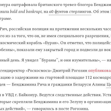
нура оштрафовала британского тревел-блогера Бенджам
анала
bald and bankrupt,
на
60 фунтов стерлингов
. Об этом
граме.
 Рич, российская полиция на протяжении нескольких час
о из-за того, что он, не имея специального разрешения,
 космический корабль «Буран». Он отметил, что полицей
юбезны», показали ему закрытый город и подвезли до вок
чный день. Я увидел "Бураны", и они изумительны», — на
 гендиректор «Роскосмоса» Дмитрий Рогозин
опубликова
ацию о задержании на стартовой площадке 112 космодр
нцев — Бенджамина Рича и гражданки Беларуси Алины
Ц
я в УВД г. Байконур. Ведутся следственные действия. Ус
торые скрепляли Бенджамина и его Зелупу в организаци
х действий», — говорилось в посте Рогозина.