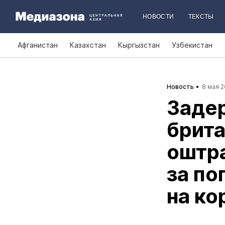
НОВОСТИ
ТЕКСТЫ
Афганистан
Казахстан
Кыргызстан
Узбекистан
Новость
8 мая 2
Задер
брита
оштра
за по
на ко