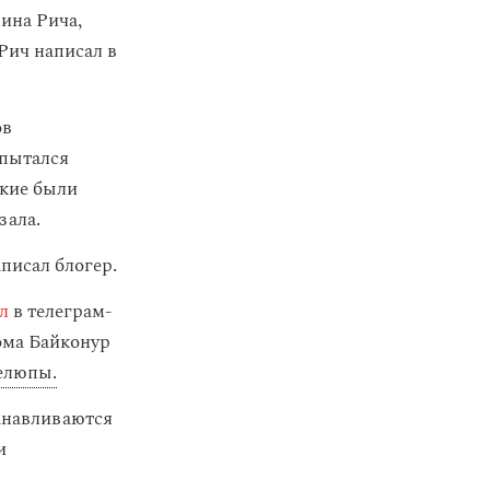
ина Рича,
 Рич написал в
ов
 пытался
ские были
зала.
писал блогер.
л
в телеграм-
ома Байконур
елюпы.
танавливаются
и