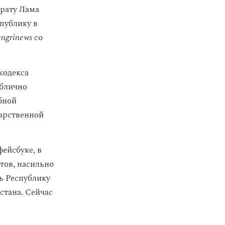
рату Лама
публику в
ngrinews
со
кодекса
ублично
бной
дарственной
ейсбуке, в
тов, насильно
ь Республику
стана. Сейчас