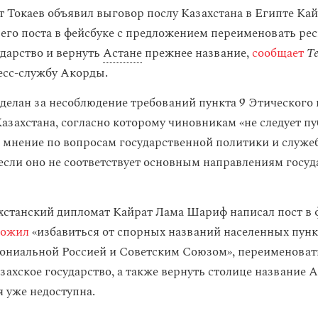
Токаев объявил выговор послу Казахстана в Египте Кай
его поста в фейсбуке с предложением переименовать рес
ударство и вернуть
Астане
прежнее название,
сообщает
Te
есс-службу Акорды.
делан за несоблюдение требований пункта 9 Этического 
азахстана, согласно которому чиновникам «не следует п
 мнение по вопросам государственной политики и служе
 если оно не соответствует основным направлениям госу
хстанский дипломат Кайрат Лама Шариф написал пост в ф
ложил
«избавиться от спорных названий населенных пунк
ониальной Россией и Советским Союзом», переименоват
захское государство, а также вернуть столице название А
я уже недоступна.