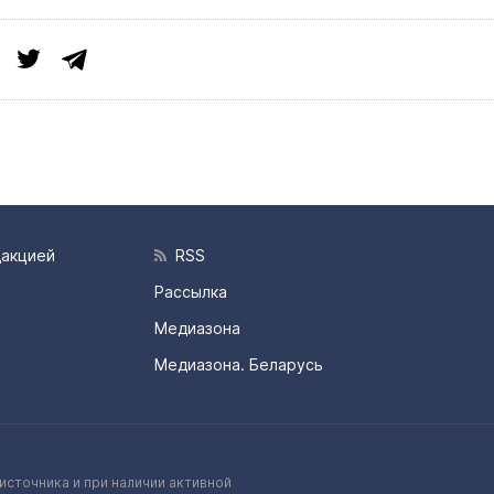
дакцией
RSS
Рассылка
Медиазона
Медиазона. Беларусь
источника и при наличии активной