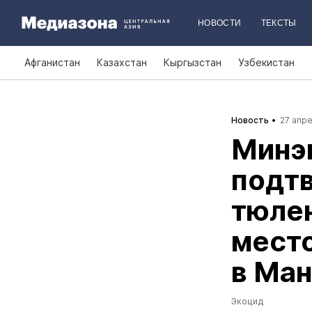
НОВОСТИ
ТЕКСТЫ
Афганистан
Казахстан
Кыргызстан
Узбекистан
Новость
27 апре
Минэ
подтв
тюлен
мест
в Ман
Экоцид