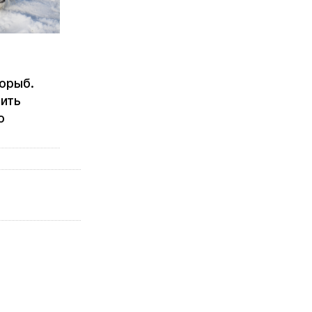
орыб.
ить
ю