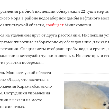
равления рыбной инспекции обнаружили 22 туши мертв
ского моря в районе водозаборной дамбы нефтяного ме
Мангистауской области,
сообщает
Минэкологии.
ся на удаленном друг от друга расстоянии. Инспекция ус
ертвые животные лабораторному обследованию, так как 
остоянии. Специалисты отобрали пробы воды и грунта, 
кологии и ветслужбы тушки животных. Инспекторы и ег
гие участки побережья.
ель Мангистауской области
ию «Лада», что насчитал в
ождения Каражанбас около
ы. Сотрудники управления
ции выехали на место
ли животных.