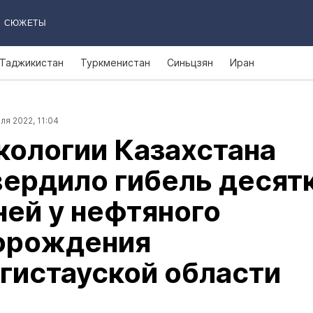
СЮЖЕТЫ
Таджикистан
Туркменистан
Синьцзян
Иран
ля 2022, 11:04
кологии Казахстана
ердило гибель десят
ей у нефтяного
орождения
гистауской области