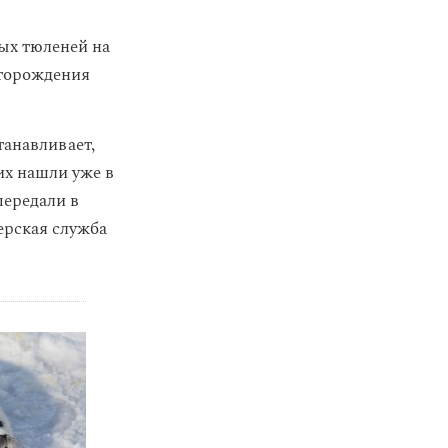
ых тюленей на
сторождения
танавливает,
их нашли уже в
передали в
ерская служба