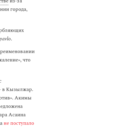
стве
из-за
нии города,
орбляющих
pavlo
.
переименовании
аление», что
с
— в Кызылжар.
ротив». Акимы
редложена
ара Асаина
да
не поступало