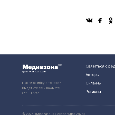
Связаться с ре
Авторы
Нашли ошибку в тексте?
Онлайны
Выделите ее и нажмите
Регионы
Ctrl + Enter
© 2026 «Медиазона Центральная Азия»