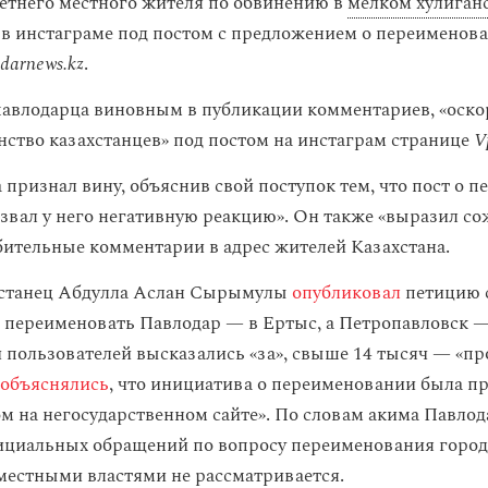
летнего местного жителя по обвинению в
мелком хулиган
в инстаграме под постом с предложением о переименова
darnews.kz
.
павлодарца виновным в публикации комментариев, «оск
инство казахстанцев» под постом на инстаграм странице
V
 признал вину, объяснив свой поступок тем, что пост о 
звал у него негативную реакцию». Он также «выразил сож
ительные комментарии в адрес жителей Казахстана.
ахстанец Абдулла Аслан Сырымулы
опубликовал
петицию 
переименовать Павлодар — в Ертыс, а Петропавловск 
ч пользователей высказались «за», свыше 14 тысяч — «п
объяснялись
, что инициатива о переименовании была п
м на негосударственном сайте». По словам акима Павлод
ициальных обращений по вопросу переименования горо
 местными властями не рассматривается.