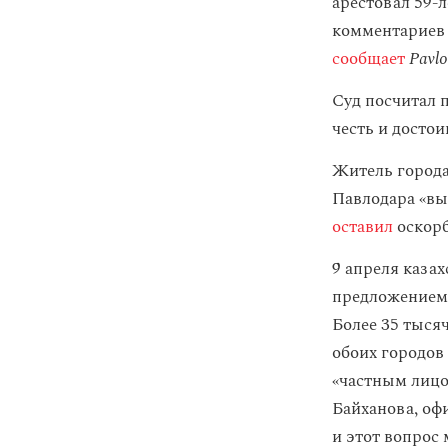
арестовал 59-
комментариев 
сообщает
Pavlo
Суд посчитал 
честь и досто
Житель города
Павлодара «вы
оставил
оскорб
9 апреля каз
предложением 
Более 35 тыся
обоих городов
«частным лицо
Байханова, оф
и этот вопрос