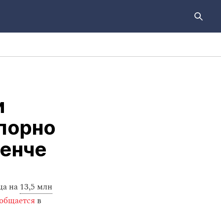
и
 порно
генче
ца на
13,5 млн
общается
в