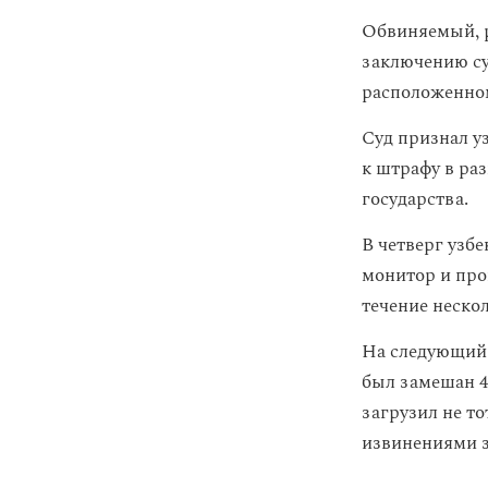
Обвиняемый, р
заключению су
расположенном
Суд признал у
к штрафу в раз
государства.
В четверг уз
монитор и про
течение неско
На следующий 
был замешан 4
загрузил не т
извинениями з