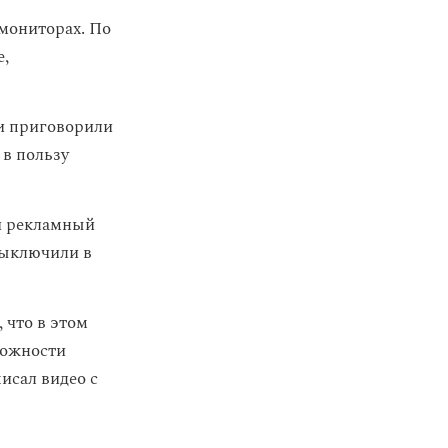
мониторах. По
е,
и приговорили
 в пользу
ли рекламный
выключили в
, что в этом
рожности
исал видео с