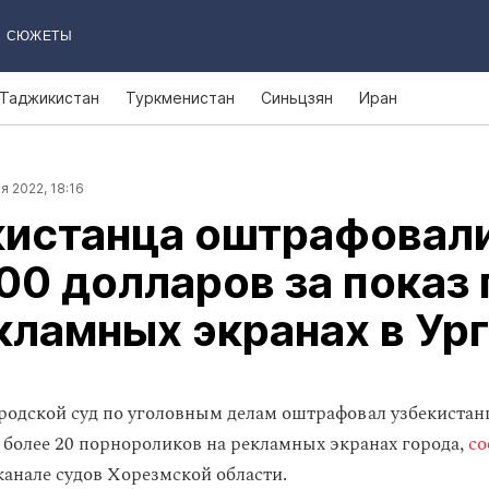
СЮЖЕТЫ
Таджикистан
Туркменистан
Синьцзян
Иран
я 2022, 18:16
кистанца оштрафовал
200 долларов за показ
кламных экранах в Ур
родской суд по уголовным делам оштрафовал узбекистан
 более 20 порнороликов на рекламных экранах города,
со
анале судов Хорезмской области.