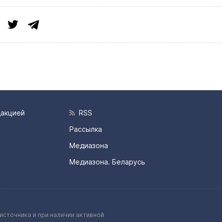
дакцией
RSS
Рассылка
Медиазона
Медиазона. Беларусь
источника и при наличии активной