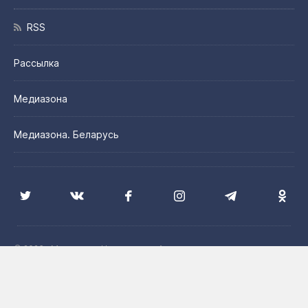
RSS
Рассылка
Медиазона
Медиазона. Беларусь
© 2026 «Медиазона Центральная Азия»
Цитирование материалов сайта допускается с указанием
источника и при наличии активной гиперссылки на сайт
Медиазона. Центральная Азия