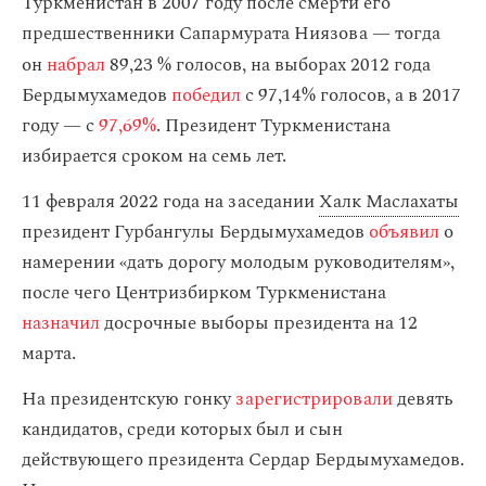
Туркменистан в 2007 году после смерти его
предшественники Сапармурата Ниязова — тогда
он
набрал
89,23
% голосов, на выборах 2012 года
Бердымухамедов
победил
с 97,14% голосов, а в 2017
году — с
97,69%
. Президент Туркменистана
избирается сроком на семь лет.
11 февраля 2022 года на заседании
Халк Маслахаты
президент Гурбангулы Бердымухамедов
объявил
о
намерении «дать дорогу молодым руководителям»,
после чего Центризбирком Туркменистана
назначил
досрочные выборы президента на 12
марта.
На президентскую гонку
зарегистрировали
девять
кандидатов, среди которых был и сын
действующего президента Сердар Бердымухамедов.