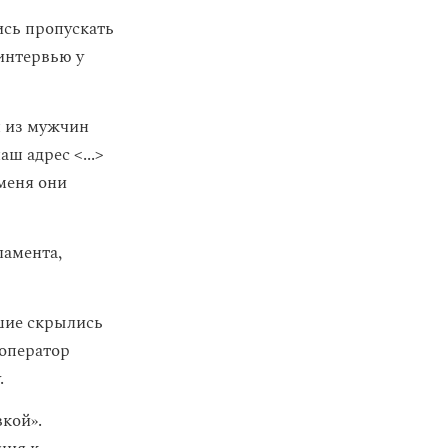
ись пропускать
 интервью у
н из мужчин
ш адрес <...>
 меня они
ламента,
шие скрылись
 оператор
.
кой».