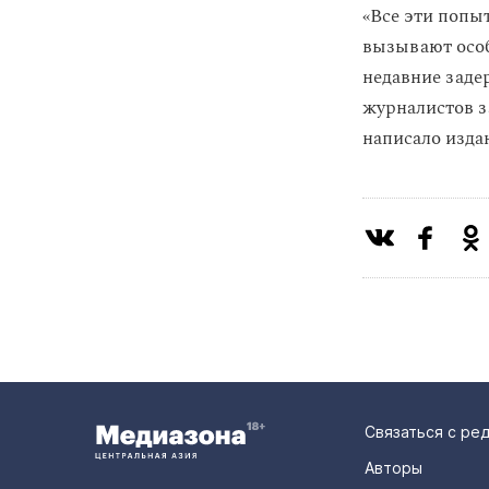
«Все эти попы
вызывают особ
недавние заде
журналистов з
написало изда
Связаться с ре
Авторы