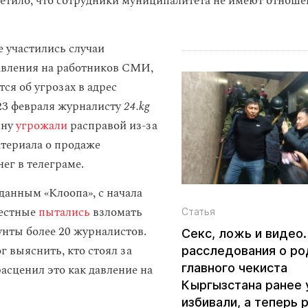
етило, что сотрудники муниципалитета не имеют отноше
 участились случаи
авления на работников СМИ,
ся об угрозах в адрес
23 февраля журналисту
24.kg
ину
угрожали
расправой из-за
териала о продаже
ег в телеграме.
 данным «Клоопа», с начала
вестные
пытались
взломать
Статья
унты более 20 журналистов.
Секс, ложь и видео
г выяснить, кто стоял за
расследования о ро
главного чекиста
асценил это как давление на
Кыргызстана ранее
избивали, а теперь 