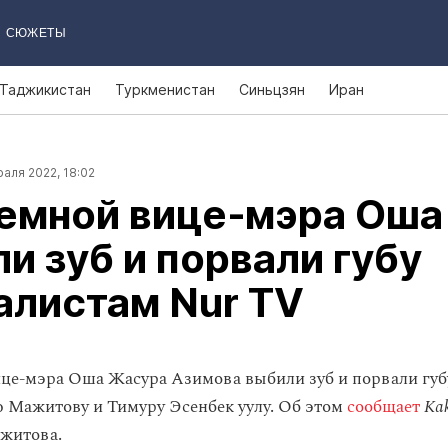
СЮЖЕТЫ
Таджикистан
Туркменистан
Синьцзян
Иран
аля 2022, 18:02
иемной вице‑мэра Оша
и зуб и порвали губу
алистам Nur TV
це‑мэра Оша Жасура Азимова выбили зуб и порвали гу
 Мажитову и Тимуру Эсенбек уулу. Об этом
сообщает
Kak
житова.