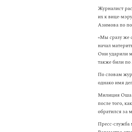
Журналист рас
их к вице-мэр
Азимова по по
«Мы сразу же 
начал материть
Они ударили мо
также били по
По словам жур
однако имя деп
Милиция Оша 
после того, к
обратился за 
Пресс-служба