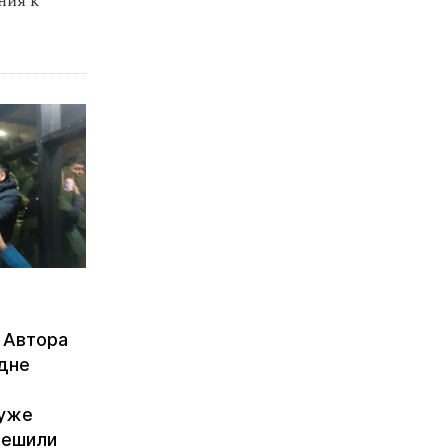
ния к
. Автора
дне
 уже
решили