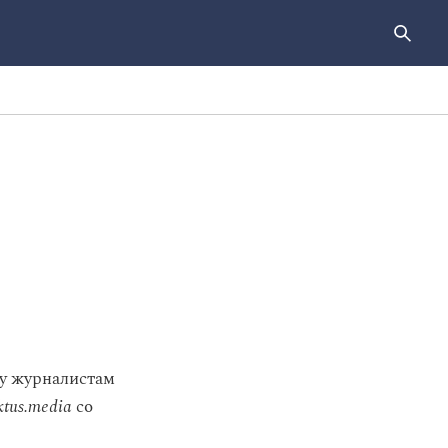
бу журналистам
tus.media
со