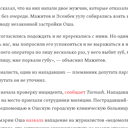
сказал, что на них напали двое мужчин, которые отказал
у без очереди. Мажитов и Эсенбек уулу собирались взять
воду незаконной застройки Оша.
согласились подождать и не пререкались с ними. Но оди
 нас, мы попросили его успокоиться и не выражаться в на
его оператора по лицу несколько раз, у него выбит зуб,
 лицу, мне порвали губу», — объяснил Мажитов.
налиста, один из нападавших — племянник депутата пар
утата он не уточнил.
начала проверку инцидента,
сообщает
Turmush
. Нападав
ак на место приехали сотрудники милиции. Пострадавший
медпомощью в Ошскую городскую клиническую больницу
 мэрии Оша
назвала
нападение на журналистов «недомолв