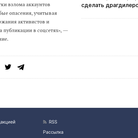
тки взлома аккаунтов
сделать драгдилер
ые опасения, учитывая
ржания активистов и
а публикации в соцсетях», —
ние.
дакцией
RSS
Рассылка