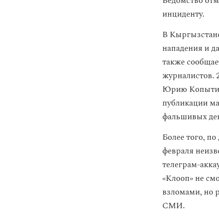
Ведомство отм
инциденту.
В Кыргызстане
нападения и д
также сообщает
журналистов. 
Юрию Копыт
публикации ма
фальшивых ден
Более того, по
февраля неиз
телеграм-акка
«Клооп» не смо
взломами, но р
СМИ.