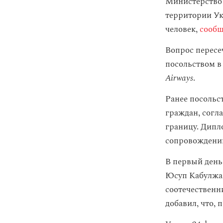
Министерство 
территории Ук
человек,
сообщ
Вопрос пересе
посольством в
Airways
.
Ранее посольс
граждан, согл
границу. Дипл
сопровождении
В первый день
Юсуп Кабулж
соотечественн
добавил, что, 