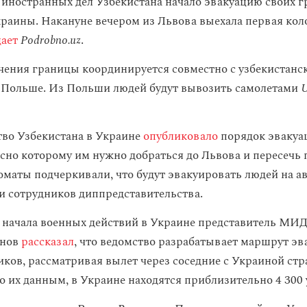
иностранных дел Узбекистана начало эвакуацию своих г
раины. Накануне вечером из Львова выехала первая кол
ает
Podrobno.uz
.
чения границы координируется совместно с узбекистанс
 Польше. Из Польши людей будут вывозить самолетами
U
тво Узбекистана в Украине
опубликовало
порядок эвакуа
асно которому им нужно добраться до Львова и пересечь
оматы подчеркивали, что будут эвакуировать людей на ав
 сотрудников диппредставительства.
 начала военных действий в Украине представитель МИД
анов
рассказал
, что ведомство разрабатывает маршрут эв
иков, рассматривая вылет через соседние с Украиной ст
по их данным, в Украине находятся приблизительно 4 300