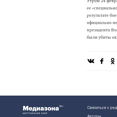
Утром 24 февр
ее «специальн
результате бо
официально не
президента В
были убиты око
Связаться с ре
Авторы