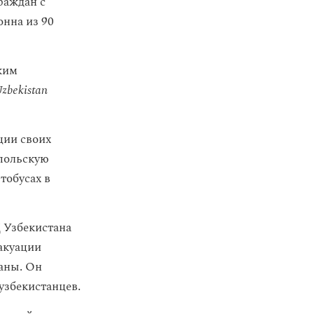
раждан с
онна из 90
ким
zbekistan
ции своих
 польскую
тобусах в
 Узбекистана
акуации
раны. Он
 узбекистанцев.