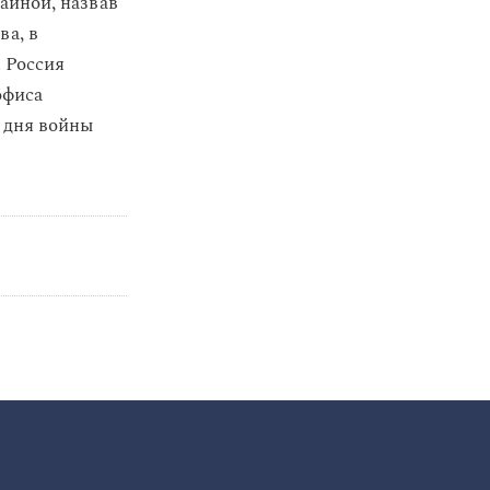
аиной, назвав
ва, в
. Россия
офиса
а дня войны