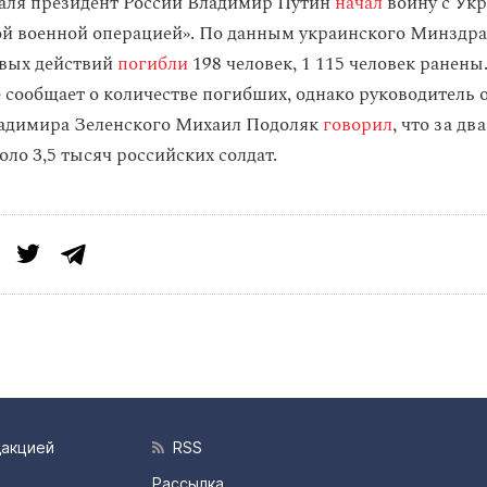
аля президент России Владимир Путин
начал
войну с Укр
ой военной операцией». По данным украинского Минздра
евых действий
погибли
198 человек, 1 115 человек ранены
 сообщает о количестве погибших, однако руководитель 
ладимира Зеленского Михаил Подоляк
говорил
, что за дв
ло 3,5 тысяч российских солдат.
дакцией
RSS
Рассылка