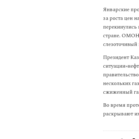
Январские про
за роста цен н
перекинулись 
стране. ОМОН
слезоточивый 
Президент Каз
ситуации»нефт
правительство
нескольких га
сжиженный газ
Во время про
раскрывают их