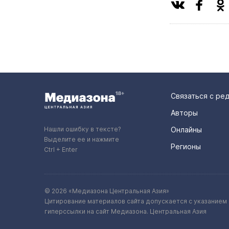
Связаться с ре
Авторы
Нашли ошибку в тексте?
Онлайны
Выделите ее и нажмите
Регионы
Ctrl + Enter
© 2026 «Медиазона Центральная Азия»
Цитирование материалов сайта допускается с указанием 
гиперссылки на сайт Медиазона. Центральная Азия