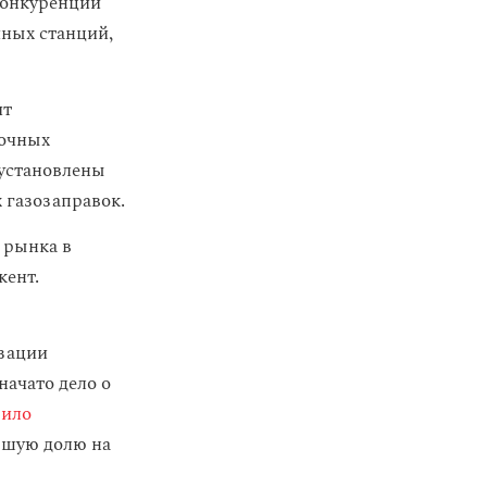
конкуренции
ных станций,
ит
вочных
 установлены
 газозаправок.
 рынка в
кент.
зации
ачато дело о
ило
шую долю на