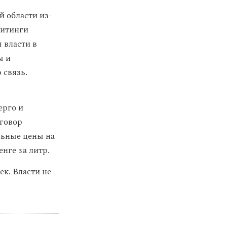
й области из-
митинги
 власти в
ы и
 связь.
ерго и
сговор
ьные цены на
енге за литр.
ек. Власти не