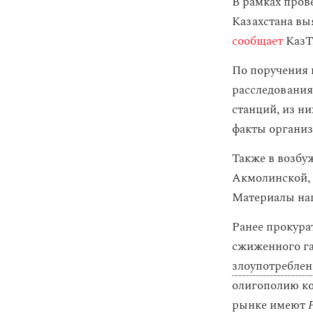
В рамках пров
Казахстана в
сообщает
КазТА
По поручения 
расследования
станций, из н
факты организ
Также в возбу
Акмолинской, 
Материалы нап
Ранее прокур
сжиженного г
злоупотреблен
олигополию ко
рынке имеют