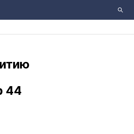
витию
р 44