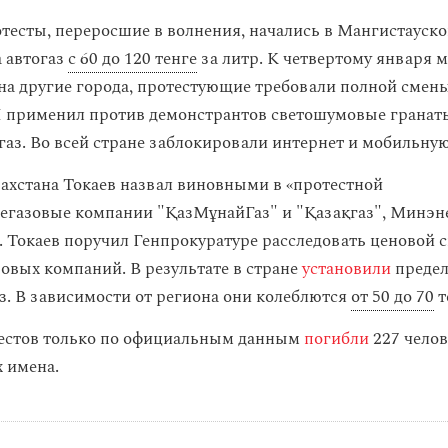
тесты, переросшие в волнения, начались в Мангистауско
а автогаз
с 60 до 120 тенге
за литр. К четвертому января 
на другие города, протестующие требовали полной смены
 применил против демонстрантов светошумовые гранат
газ. Во всей стране заблокировали интернет и мобильную
ахстана Токаев назвал виновными в «протестной
егазовые компании "ҚазМұнайГаз" и "Қазақгаз", Минэн
. Токаев поручил Генпрокуратуре расследовать ценовой 
зовых компаний. В результате в стране
установили
предел
. В зависимости от региона они колеблются
от 50 до 70
т
тестов только по официальным данным
погибли
227 челов
 имена.