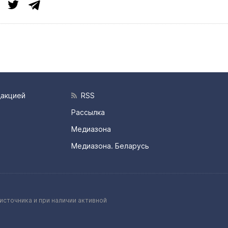
дакцией
RSS
Рассылка
Медиазона
Медиазона. Беларусь
источника и при наличии активной