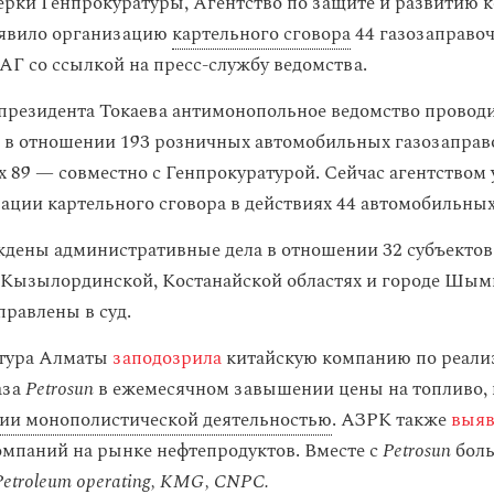
ерки Генпрокуратуры, Агентство по защите и развитию 
ыявило организацию
картельного сговора
44 газозаправоч
Г со ссылкой на пресс-службу ведомства.
президента Токаева антимонопольное ведомство провод
 в отношении 193 розничных автомобильных газозапра
их 89 — совместно с Генпрокуратурой. Сейчас агентством
ации картельного сговора в действиях 44 автомобильных
ждены административные дела в отношении 32 субъектов
Кызылординской, Костанайской областях и городе Шым
равлены в суд.
атура Алматы
заподозрила
китайскую компанию по реали
аза
Petrosun
в ежемесячном завышении цены на топливо, н
ии монополистической деятельностью
. АЗРК также
выяв
мпаний на рынке нефтепродуктов. Вместе с
Petrosun
боль
Petroleum operating, KMG, CNPC.