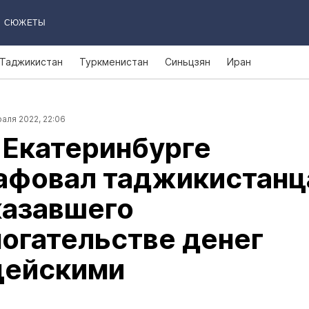
СЮЖЕТЫ
Таджикистан
Туркменистан
Синьцзян
Иран
аля 2022, 22:06
 Екатеринбурге
афовал таджикистанц
казавшего
огательстве денег
цейскими