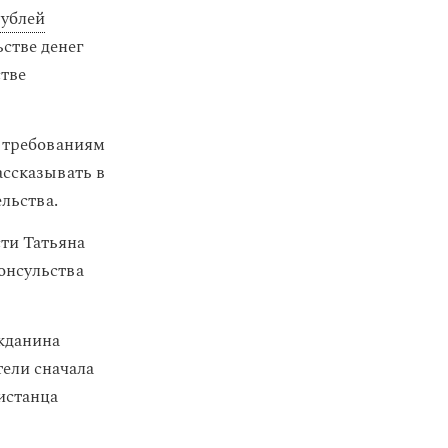
рублей
стве денег
стве
 требованиям
ассказывать в
льства.
сти Татьяна
онсульства
ажданина
ели сначала
истанца