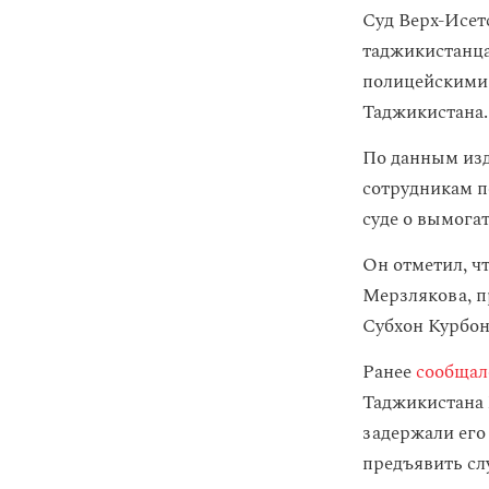
Суд Верх-Исет
таджикистанца
полицейскими 
Таджикистана.
По данным изд
сотрудникам п
суде о вымога
Он отметил, ч
Мерзлякова, п
Субхон Курбон
Ранее
сообщал
Таджикистана 
задержали его
предъявить слу