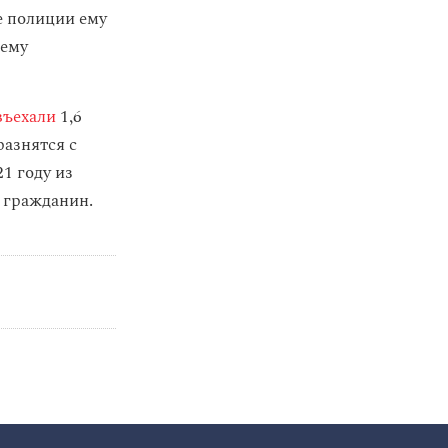
е полиции ему
 ему
ъехали
1,6
разнятся с
1 году из
ч гражданин.