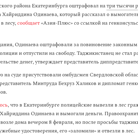
ского района Екатеринбурга оштрафовал на
три тысячи 
 Хайриддина Одинаева, который рассказал о вымогатель
в лесу,
сообщает
«Азия-Плюс» со ссылкой на генконсуль
ания, Одинаева оштрафовали за повиновение законным
олиции и отпустили на свободу. Таджикистанец не стал р
тельстве денег, утверждает представитель диппредставите
то на суде присутствовали омбудсмен Свердловской обла
редставитель Минтруда Бехруз Халиков и дипломат генк
ов.
ось
, что в Екатеринбурге полицейские вывезли в лес гр
Хайриддина Одинаева и вымогали деньги. Правоохранит
 возле дома вечером 8 февраля, но после просьбы таджик
жебные удостоверения, его «заломили» и отвезли в лес.