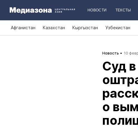
НОВОСТИ
ТЕКСТЫ
Афганистан
Казахстан
Кыргызстан
Узбекистан
Новость
10 февр
Суд в
оштр
расс
о вым
поли