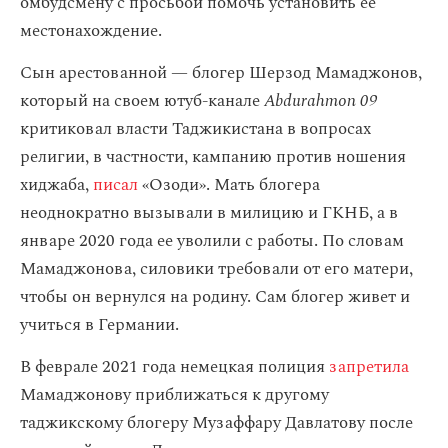
омбудсмену с просьбой помочь установить ее
местонахождение.
Сын арестованной — блогер Шерзод Мамаджонов,
который на своем ютуб-канале
Abdurahmon 09
критиковал власти Таджикистана в вопросах
религии, в частности, кампанию против ношения
хиджаба,
писал
«Озоди». Мать блогера
неоднократно вызывали в милицию и ГКНБ, а в
январе 2020 года ее уволили с работы. По словам
Мамаджонова, силовики требовали от его матери,
чтобы он вернулся на родину. Сам блогер живет и
учиться в Германии.
В феврале 2021 года немецкая полиция
запретила
Мамаджонову приближаться к другому
таджикскому блогеру Музаффару Давлатову после