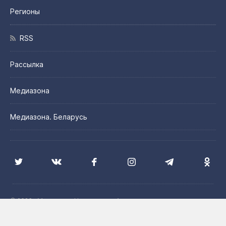
Регионы
RSS
Рассылка
Медиазона
Медиазона. Беларусь
© 2026 «Медиазона Центральная Азия»
Цитирование материалов сайта допускается с указанием
источника и при наличии активной гиперссылки на сайт