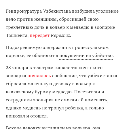
Генпрокуратура Узбекистана возбудила уголовное
дело против женщины, сбросившей свою
трехлетнюю дочь в вольер к медведю в зоопарке
Ташкента,
передает
Repost.uz
.
Подозреваемую задержали в процессуальном
порядке, ее обвиняют в
покушении на убийство
.
28 января в телеграм-канале ташкентского
зоопарка
появилось
сообщение, что узбекистанка
сбросила маленькую девочку в вольер к
кавказскому бурому медведю. Посетители и
сотрудники зоопарка не смогли ей помешать,
однако медведь не тронул ребенка, а только
понюхал и отошел.
Вскоре девочку вытащили из вольера, она