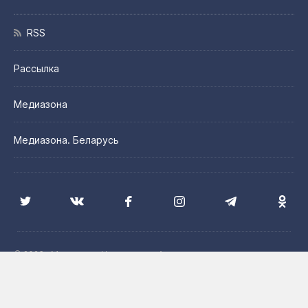
RSS
Рассылка
Медиазона
Медиазона. Беларусь
© 2026 «Медиазона Центральная Азия»
Цитирование материалов сайта допускается с указанием
источника и при наличии активной гиперссылки на сайт
Медиазона. Центральная Азия