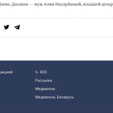
аево. Досанов — муж Алии Назарбаевой, младшей дочер
дакцией
RSS
Рассылка
Медиазона
Медиазона. Беларусь