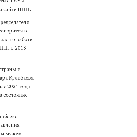
ти с поста
а сайте НПП.
Председателя
оворится в
ался о работе
НПП в 2013
страны и
ара Кулибаева
ае 2021 года
ов состояние
арбаева
равления
м мужем