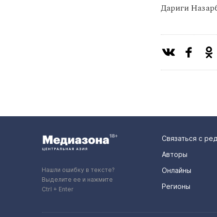
Дариги Назарб
Связаться с ре
Авторы
Нашли ошибку в тексте?
Онлайны
Выделите ее и нажмите
Регионы
Ctrl + Enter