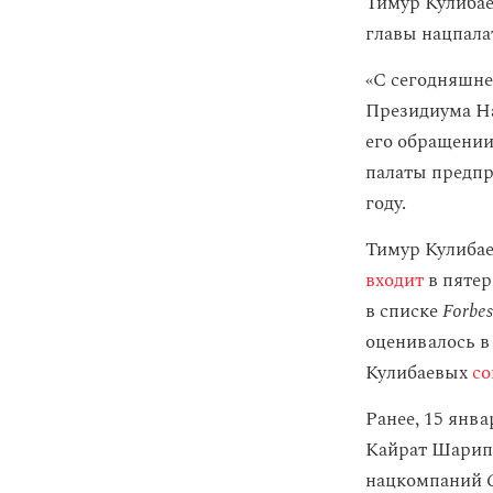
Тимур Кулибае
главы нацпала
«С сегодняшне
Президиума На
его обращении
палаты предпр
году.
Тимур Кулиба
входит
в пятер
в списке
Forbe
оценивалось в 
Кулибаевых
со
Ранее, 15 янва
Кайрат Шарипб
нацкомпаний