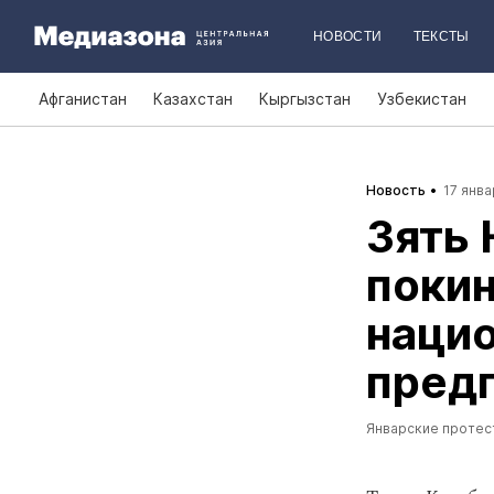
НОВОСТИ
ТЕКСТЫ
Афганистан
Казахстан
Кыргызстан
Узбекистан
Новость
17 янва
Зять 
покин
наци
пред
Январские протес