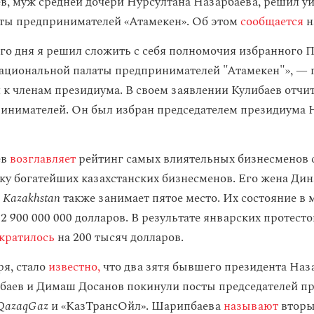
в, муж средней дочери Нурсултана Назарбаева, решил уй
ты предпринимателей «Атамекен». Об этом
сообщается
н
го дня я решил сложить с себя полномочия избранного 
циональной палаты предпринимателей "Атамекен"», — г
 к членам президиума. В своем заявлении Кулибаев отчит
инимателей. Он был избран председателем президиума 
ев
возглавляет
рейтинг самых влиятельных бизнесменов 
ку богатейших казахстанских бизнесменов. Его жена Дин
s Kazakhstan
также занимает пятое место. Их состояние в м
2 900 000 000 долларов. В результате январских протест
кратилось
на 200 тысяч долларов.
ря, стало
известно,
что два зятя бывшего президента Наз
аев и Димаш Досанов покинули посты председателей п
QazaqGaz
и «КазТрансОйл». Шарипбаева
называют
вторы