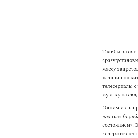
Талибы захвати
сразу установ
массу запрето
женщин на вит
телесериалы с
музыку на свад
Одним из напр
жесткая борь
состоянием». 
задерживают н