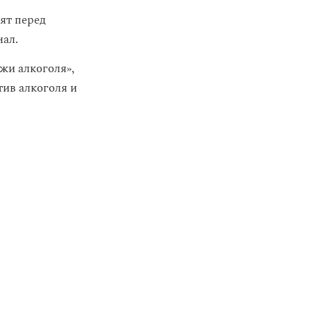
ят перед
нал.
жи алкоголя»,
тив алкоголя и