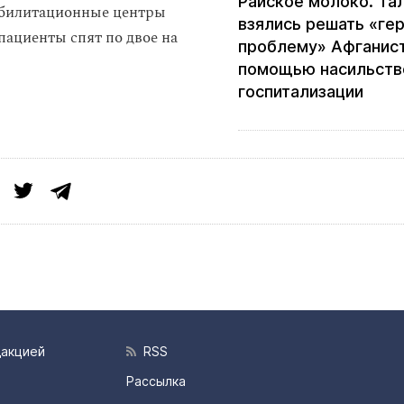
Райское молоко. Та
абилитационные центры
взялись решать «ге
пациенты спят по двое на
проблему» Афганист
помощью насильств
госпитализации
дакцией
RSS
Рассылка