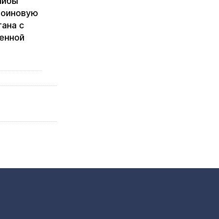
либы
роиновую
ана с
енной