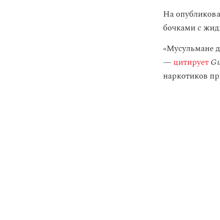
На опубликова
бочками с жид
«Мусульмане д
—
цитирует
Gu
наркотиков пр