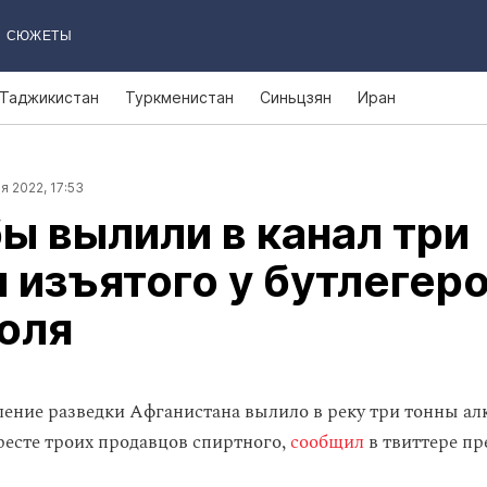
СЮЖЕТЫ
Таджикистан
Туркменистан
Синьцзян
Иран
я 2022, 17:53
ы вылили в канал три
 изъятого у бутлегер
оля
ление разведки Афганистана вылило в реку три тонны ал
ресте троих продавцов спиртного,
сообщил
в твиттере пр