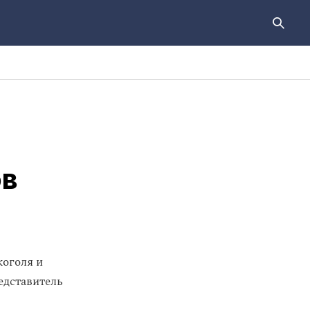
ов
коголя и
едставитель