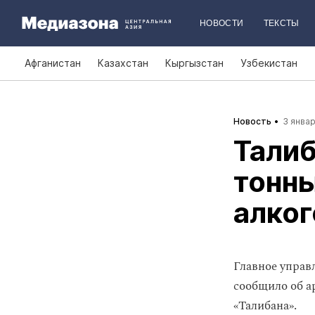
НОВОСТИ
ТЕКСТЫ
Афганистан
Казахстан
Кыргызстан
Узбекистан
Новость
3 январ
Талиб
тонны
алког
Главное управ
сообщило об а
«Талибана».