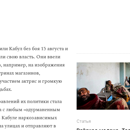
ли Кабул без боя 15 августа и
или свою власть. Они ввели
в, например, на изображения
ринах магазинов,
 участием актрис и громкую
ьбах.
авлений их политики стала
ба с любым «одурманенным
В Кабуле наркозависимых
Статья
а улицах и отправляют в