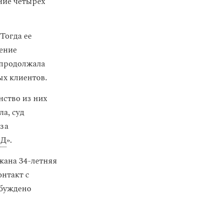
ние четырех
Тогда ее
нение
 продолжала
ых клиентов.
нство из них
а, суд
 за
ИД
».
жана 34-летняя
онтакт с
збуждено