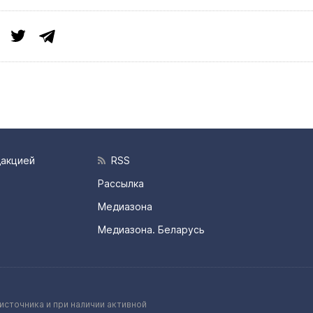
дакцией
RSS
Рассылка
Медиазона
Медиазона. Беларусь
источника и при наличии активной