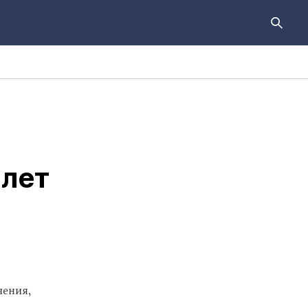
 лет
чения,