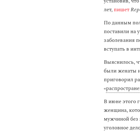
установив, чт
лет,
пишет
Repo
По данным пол
поставили на у
заболевания п
вступать в ин
Выяснилось, ч
были женаты и 
приговорил ра
«
распростране
В июне этого 
женщина, котор
мужчиной без 
уголовное дело