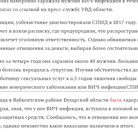
о она намеренно заражала мужчин ВИЧ-инфекцией в тече
st.uz
со ссылкой на пресс-службу УВД области.
иции, узбекистанке диагностировали СПИД в 2017 году. 
чет и взяли расписку, где предупредили, что распростра
овлечет уголовную ответственность. Однако обвиняемая
тимные отношения за деньги, выбирая более состоятельн
то за четыре года она заразила около 40 мужчин. Больши
болезнь передалась супругам. Изучив обстоятельства дел
ботницу сексуальных услуг к 6,5 годам лишения свободы
ние венерического заболевания или ВИЧ-инфекции/СП
года в Вабкентском районе Бухарской области
была
задер
ая, зная, что у нее ВИЧ-инфекция, вступила в половой к
защитных средств. Сообщалось, что в отношении нее во
, однако неизвестно какое наказание назначили в итоге.