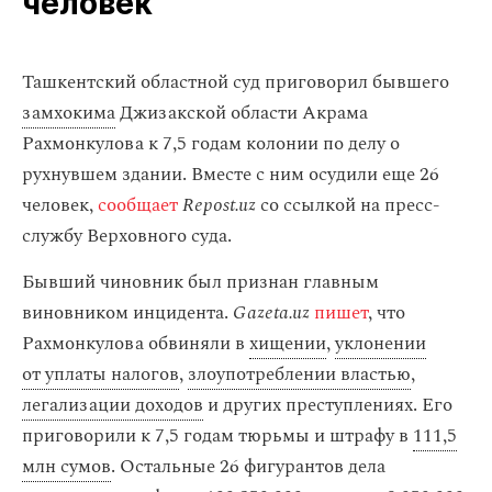
человек
Ташкентский областной суд приговорил бывшего
замхокима
Джизакской области Акрама
Рахмонкулова к 7,5 годам колонии по делу о
рухнувшем здании. Вместе с ним осудили еще 26
человек,
сообщает
Repost.uz
со ссылкой на пресс-
службу Верховного суда.
Бывший чиновник был признан главным
виновником инцидента.
Gazeta.uz
пишет
, что
Рахмонкулова обвиняли в
хищении
,
уклонении
от уплаты налогов
,
злоупотреблении властью
,
легализации доходов
и других преступлениях. Его
приговорили к 7,5 годам тюрьмы и штрафу в
111,5
млн сумов
. Остальные 26 фигурантов дела