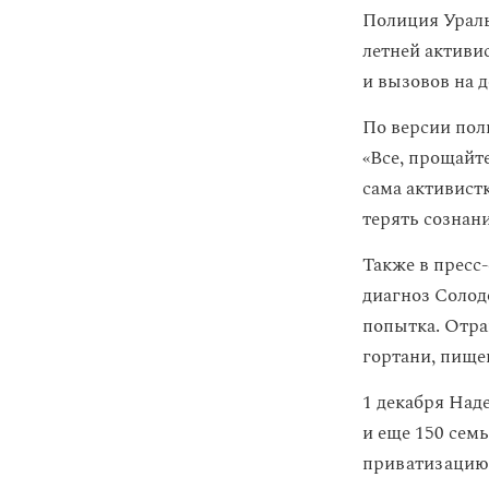
Полиция Ураль
летней активи
и вызовов на 
По версии поли
«Все, прощайте
сама активист
терять сознани
Также в пресс
диагноз Солод
попытка. Отра
гортани, пищев
1 декабря На
и еще 150 семь
приватизацию 