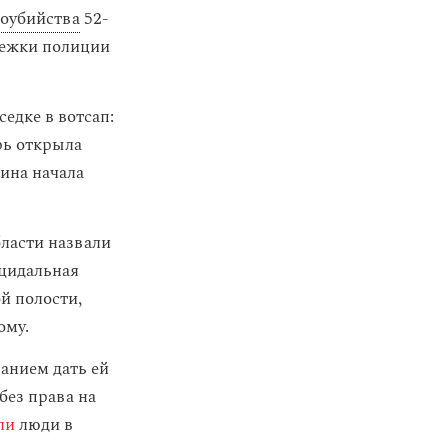
моубийства
52-
лежки полиции
едке в вотсап:
ерь открыла
ина начала
ласти назвали
цидальная
й полости,
ому.
анием дать ей
без права на
ли
люди в