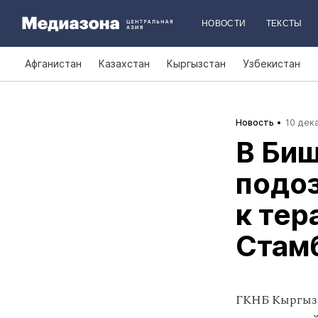
НОВОСТИ
ТЕКСТЫ
Афганистан
Казахстан
Кыргызстан
Узбекистан
Новость
10 дека
В Би
подо
к тер
Стамб
ГКНБ Кыргызст