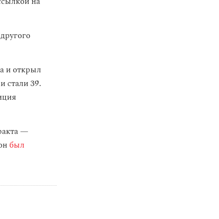
ссылкой на
 другого
 и открыл
и стали 39.
иция
ракта —
 он
был