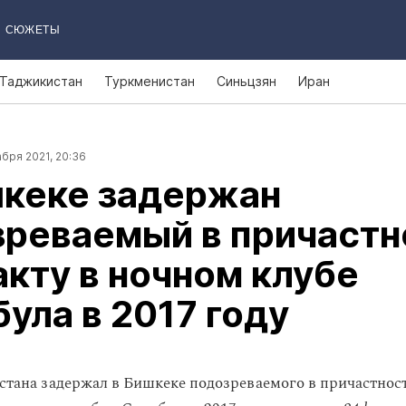
СЮЖЕТЫ
Таджикистан
Туркменистан
Синьцзян
Иран
бря 2021, 20:36
шкеке задержан
зреваемый в причастн
акту в ночном клубе
ула в 2017 году
ана задержал в Бишкеке подозреваемого в причастнос