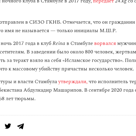
 ночного клуба в Стамбуле в 2017 году,
передает
24.kg
со 
тправлен в СИЗО ГКНБ. Отмечается, что он гражданин
его имя не называется — только инициалы М.Ш.Р.
ночь 2017 года в клуб
Reina
в Стамбуле
ворвался
мужчина
сетителям. В заведении было около 800 человек, жертвам
ть за теракт взяло на себя «Исламское государство». Пол
 что к массовому убийству причастны несколько человек.
туры и власти Стамбула
утверждали,
что исполнитель те
бекистана Абдулкадир Машарипов. В сентябре 2020 года
68 лет тюрьмы.