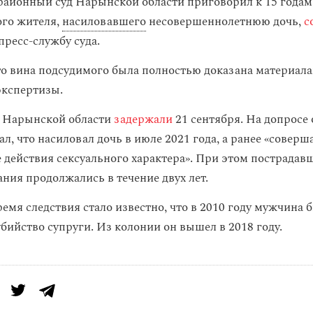
айонный суд Нарынской области приговорил к 15 годам
ого жителя,
насиловавшего
несовершеннолетнюю дочь,
с
пресс-службу суда.
то вина подсудимого была полностью доказана материала
экспертизы.
з Нарынской области
задержали
21 сентября. На допросе
ал, что насиловал дочь в июле 2021 года, а ранее «соверш
 действия сексуального характера». При этом пострадавш
ния продолжались в течение двух лет.
емя следствия стало известно, что в 2010 году мужчина 
убийство супруги. Из колонии он вышел в 2018 году.