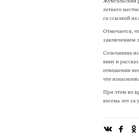
Жумгальский р
летнего местн
со ссылкой на 
Отмечается, ч
заключением 
Сельчанина и
вину и рассказ
отношении нее
что изнасилова
При этом во вр
восемь лет за 