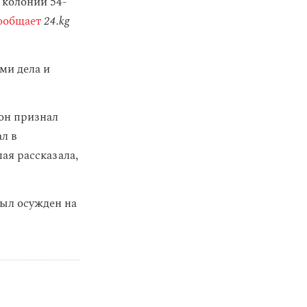
 колонии 54-
ообщает
24.kg
ми дела и
 он признал
ал в
ая рассказала,
был осужден на