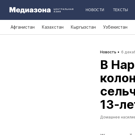
НОВОСТИ
ТЕКСТЫ
Афганистан
Казахстан
Кыргызстан
Узбекистан
Новость
6 декаб
В Нар
колон
сельч
13‑л
Домашнее насили