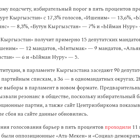
ому подсчету, избирательный порог в пять процентов пр
урт Кыргызстан» с 17,3% голосов, «Ишеним» — 13,6%, 
янс» — 8,3%, «Бутун Кыргызстан» — 7% и «Ыйман Нуру» 
 Кыргызстан» получит примерно 15 депутатских мандатов
шеним» — 12 мандатов, «Ынтымак» — 9 мандатов, «Алья
стан» — 6 и «Ыйман Нуру» — 5.
титуции, в парламенте Кыргызстана заседают 90 депутато
 партийным спискам, а 36 — в одномандатных округах. 2
 выборы в парламент в новом формате. Предварительн
ызвали резонанс в обществе, поскольку избирательный б
ционные партии, а также сайт Центризбиркома показыв
ле сбоя на сайте данные обновились.
ния голосования барьер в пять процентов
проходили
11 
 были оппозиционные «Ата-Мекен» и «Социал-демократы»