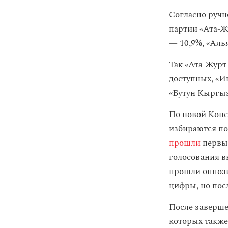
Согласно ручн
партии «Ата-Ж
— 10,9%, «Аль
Так «Ата-Журт
доступных, «И
«Бутун Кыргыз
По новой Конс
избираются по
прошли
первые
голосования в
прошли оппози
цифры, но пос
После заверше
которых также