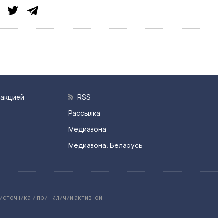
дакцией
RSS
Рассылка
Медиазона
Медиазона. Беларусь
источника и при наличии активной