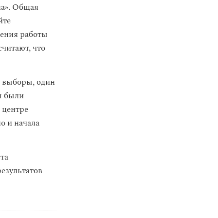
на». Общая
йте
ления работы
читают, что
 выборы, один
ы были
 центре
о и начала
та
результатов