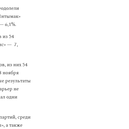
еодолели
«Ынтымак»
— 6,1%.
 из 54
нс» — 7,
в, из них 54
8 ноября
ые результаты
арьер не
ал одни
партий, среди
, а также