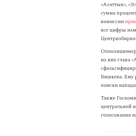
«Азаттык», «Э
сумма процент
комиссии
про
все цифры изм
Центризбирко
Оппозиционеры
из них глава 
сфальсифициро
Бишкека. Ему 
поиски напада
Также Госкоми
центральной и
голосования н