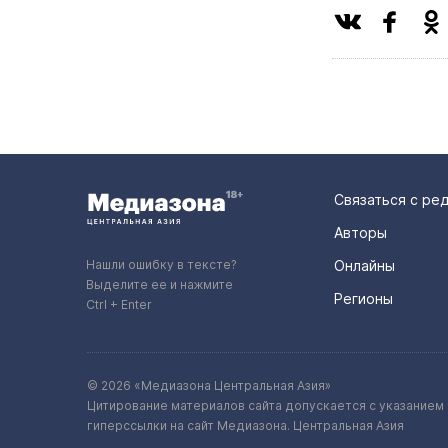
Связаться с ре
Авторы
Нашли ошибку в тексте?
Онлайны
Выделите ее и нажмите
Регионы
Ctrl + Enter
© 2026 «Медиазона Центральная Азия»
Цитирование материалов сайта допускается с указанием 
гиперссылки на сайт Медиазона. Центральная Азия