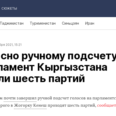
СЮЖЕТЫ
Таджикистан
Туркменистан
Синьцзян
Иран
ря 2021, 15:21
сно ручному подсчет
ламент Кыргызстана
ли шесть партий
ом
почти завершил
ручной подсчет голосов на парламентс
орого в
Жогорку Кенеш
проходят шесть партий,
сообщает