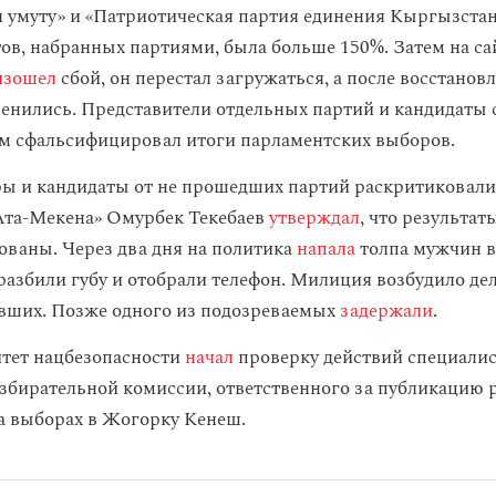
л умуту» и «Патриотическая партия единения Кыргызста
ов, набранных партиями, была больше 150%. Затем на са
изошел
сбой, он перестал загружаться, а после восстанов
енились. Представители отдельных партий и кандидаты с
м сфальсифицировал итоги парламентских выборов.
 и кандидаты от не прошедших партий раскритиковали
«Ата-Мекена» Омурбек Текебаев
утверждал
, что результат
ваны. Через два дня на политика
напала
толпа мужчин в
разбили губу и отобрали телефон. Милиция возбудило дел
вших. Позже одного из подозреваемых
задержали
.
тет нацбезопасности
начал
проверку действий специалис
збирательной комиссии, ответственного за публикацию 
а выборах в Жогорку Кенеш.