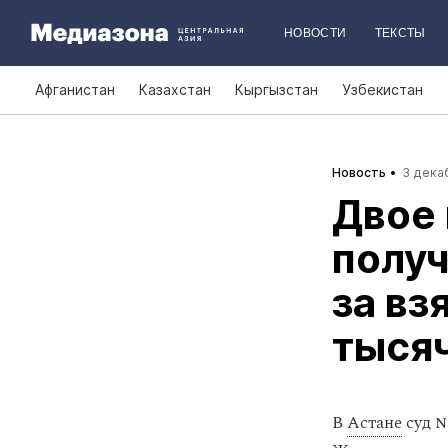
НОВОСТИ
ТЕКСТЫ
Афганистан
Казахстан
Кыргызстан
Узбекистан
Новость
3 декаб
Двое 
получ
за вз
тыся
В
Астане
суд №