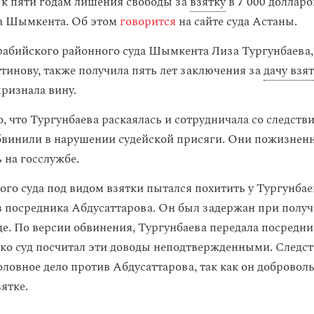
к пяти годам лишения свободы за
взятку
в 7 000 долларо
а Шымкента. Об этом
говорится
на сайте суда Астаны.
абийского районного суда Шымкента Лиза Тургунбаева,
тинову, также получила пять лет заключения за
дачу взя
признала вину.
, что Тургунбаева раскаялась и сотрудничала со следств
бвинили в нарушении судейской присяги. Они пожизнен
 на госслужбе.
ого суда под видом взятки пытался похитить у Тургунбае
з посредника Абдусаттарова. Он был задержан при получ
де. По версии обвинения, Тургунбаева передала посредни
ако суд посчитал эти доводы неподтвержденными. Следс
оловное дело против Абдусаттарова, так как он добровол
ятке.