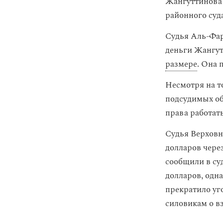
Жангуттинова 
районного суд
Судья Аль-Фар
деньги Жангут
размере
. Она 
Несмотря на то
подсудимых о
права работать
Судья Верховн
долларов чере
сообщили в су
долларов, одн
прекратило уг
силовикам о вз