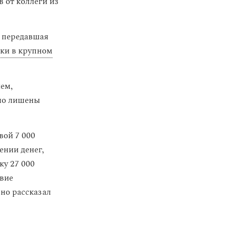
в от коллеги из
 передавшая
тки в крупном
ием,
но лишены
вой 7 000
ении денег,
ку 27 000
твие
ьно рассказал