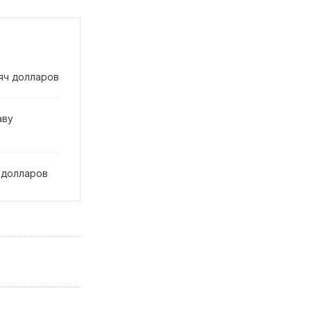
сяч долларов
аву
0 долларов