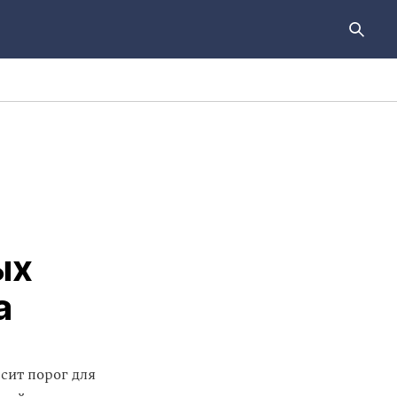
ых
а
сит порог для