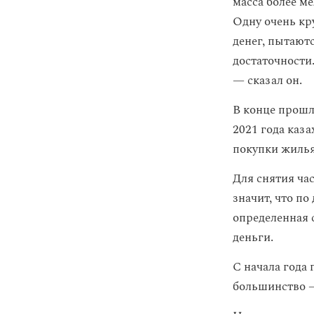
масса более ме
Одну очень кр
денег, пытают
достаточности.
— сказал он.
В конце прошл
2021 года каз
покупки жилья
Для снятия ча
значит, что п
определенная 
деньги.
С начала года
большинство 