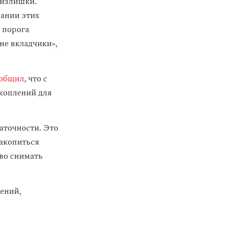
 излишки.
вании этих
 порога
не вкладчики»,
общил
, что с
акоплений для
точности. Это
накопиться
во снимать
ений,