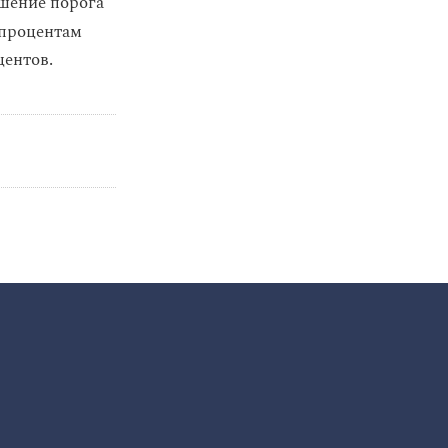
шение порога
 процентам
центов.