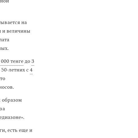
ьной
тывается на
и и величины
лата
ных.
 000 тенге
до
3
я 50-летних с
4
то
носов.
м образом
за
едиазоне».
и, есть еще и