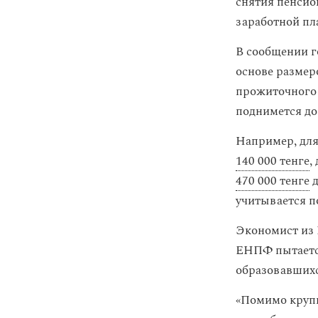
снятия пенси
заработной п
В сообщении г
основе размер
прожиточного 
поднимется д
Например, для
140 000 тенге
,
470 000 тенге
учитывается п
Экономист из 
ЕНПФ пытается
образовавшихс
«Помимо крупн