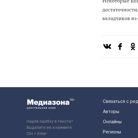
Некоторые каз
достаточности
вкладчиков из-
Связаться с ре
Авторы
Нашли ошибку в тексте?
Онлайны
Выделите ее и нажмите
Регионы
Ctrl + Enter