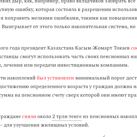
лких дыр, как, например, право вкладчиков забирать все
упную ошибку, которая состояла в разрешении использо
ся поправить мелкими ошибками, такими как повышения
 Выигрывает от этого только накопительная система, но 
ого года президент Казахстана Касым-Жомарт Токаев
со
ахстанцы смогут использовать часть своих пенсионных н
, лечения или передачи инвестиционным компаниям.
сти накоплений
был установлен
минимальный порог доста
о достижению определенного возраста у граждан должна 
сумма на пенсионном счету сверх которой они имеют пра
 граждане
сняли
около
2 трлн тенге
из пенсионных накопл
— для улучшения жилищных условий.