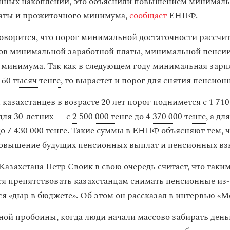
онных накоплений, это объяснили повышением минимал
латы и прожиточного минимума,
сообщает
ЕНПФ.
оворится, что порог минимальной достаточности рассчи
ов минимальной заработной платы, минимальной пенси
минимума. Так как в следующем году минимальная зарп
о
60 тысяч тенге
, то вырастет и порог для снятия пенсион
 казахстанцев в возрасте 20 лет порог поднимется с
1 710
 для 30-летних — с
2 500 000 тенге
до
4 370 000 тенге
, а дл
до
7 430 000 тенге
. Такие суммы в ЕНПФ объясняют тем, ч
овышение будущих пенсионных выплат и пенсионных вз
Казахстана Петр Своик в свою очередь считает, что таки
 препятствовать казахстанцам снимать пенсионные из-
я «дыр в бюджете». Об этом он рассказал в интервью «М
ой пробоины, когда люди начали массово забирать деньг