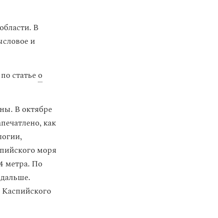
области. В
ысловое и
 по статье
о
ны. В октябре
печатлено, как
логии,
спийского моря
4 метра. По
 дальше.
ь Каспийского