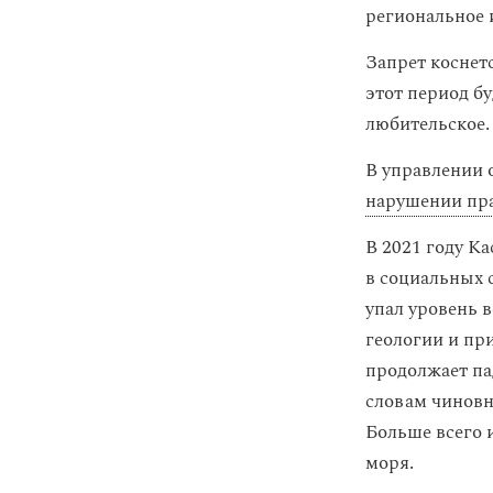
региональное 
Запрет коснет
этот период б
любительское.
В управлении 
нарушении пра
В 2021 году К
в социальных 
упал уровень 
геологии и пр
продолжает пад
словам чиновн
Больше всего 
моря.