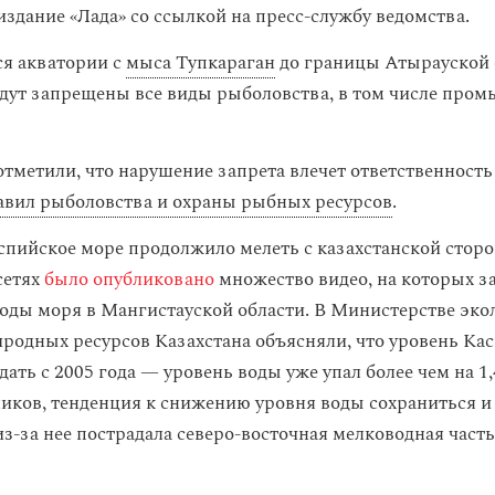
издание «Лада» со ссылкой на пресс-службу ведомства.
ся акватории с
мыса Тупкараган
до границы Атырауской 
удут запрещены все виды рыболовства, в том числе пром
отметили, что нарушение запрета влечет ответственность
вил рыболовства и охраны рыбных ресурсов
.
аспийское море продолжило мелеть с казахстанской сторо
сетях
было опубликовано
множество видео, на которых за
воды моря в Мангистауской области. В Министерстве эко
иродных ресурсов Казахстана объясняли, что уровень Ка
ать с 2005 года — уровень воды уже упал более чем на 1,
иков, тенденция к снижению уровня воды сохраниться и
из-за нее пострадала северо-восточная мелководная част