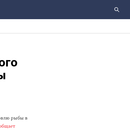
ого
ы
овлю рыбы в
общает