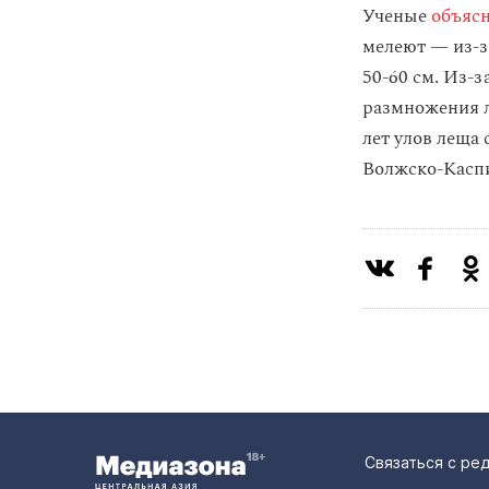
Ученые
объяс
мелеют — из-з
50-60 см. Из-з
размножения ле
лет улов леща 
Волжско-Касп
Связаться с ре