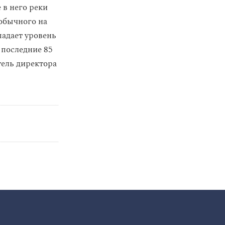
 в него реки
 обычного на
падает уровень
 последние 85
итель директора