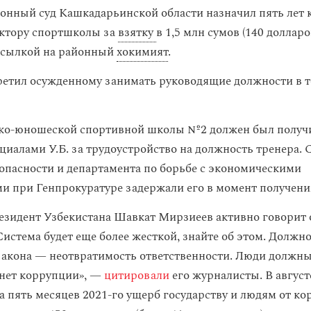
онный суд Кашкадарьинской области назначил пять лет 
ктору спортшколы за
взятку
в 1,5 млн сумов (140 долларо
ссылкой на районный
хокимият
.
ретил осужденному занимать руководящие должности в т
ко-юношеской спортивной школы №2 должен был получи
ициалами У.Б. за трудоустройство на должность тренера.
опасности и департамента по борьбе с экономическими
и при Генпрокуратуре задержали его в момент получения
резидент Узбекистана Шавкат Мирзиеев активно говорит 
Система будет еще более жесткой, знайте об этом. Должн
закона — неотвратимость ответственности. Люди должны
 нет коррупции», —
цитировали
его журналисты. В авгус
за пять месяцев 2021-го ущерб государству и людям от к