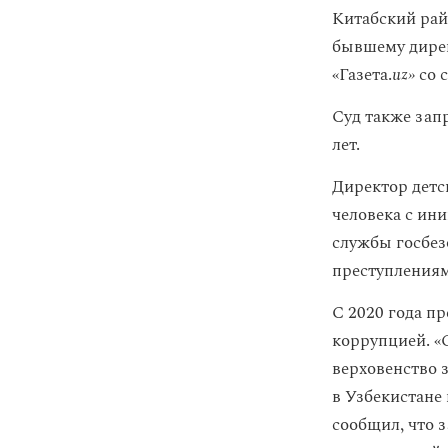
Китабский рай
бывшему дире
«Газета.
uz»
со 
Суд также зап
лет.
Директор детс
человека с ин
службы госбез
преступлениям
С 2020 года п
коррупцией. «
верховенство 
в Узбекистане
сообщил, что 