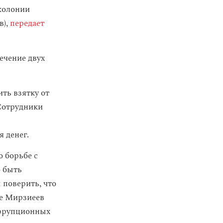
колонии
в),
передает
ечение двух
ть взятку от
 Сотрудники
 денег.
о борьбе с
о быть
 поверить, что
те Мирзиеев
оррупционных