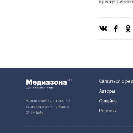
преступлений с
Связаться с ре
Авторы
Нашли ошибку в тексте?
Онлайны
Выделите ее и нажмите
Регионы
Ctrl + Enter