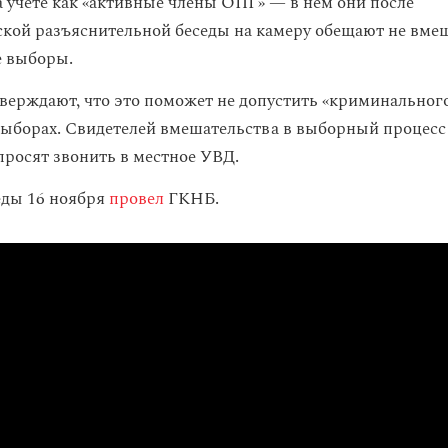
 учете как «активные члены ОПГ» — в нем они после
кой разъяснительной беседы на камеру обещают не вме
е выборы.
тверждают, что это поможет не допустить «криминальног
ыборах. Свидетелей вмешательства в выборный процесс
просят звонить в местное УВД.
еды 16 ноября
провел
ГКНБ.