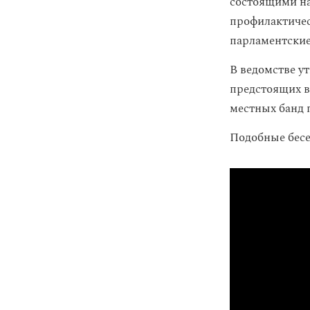
состоящими на
профилактичес
парламентски
В ведомстве у
предстоящих в
местных банд 
Подобные бес