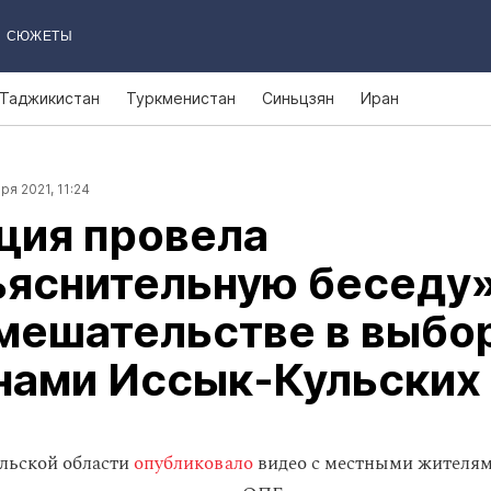
СЮЖЕТЫ
Таджикистан
Туркменистан
Синьцзян
Иран
ря 2021, 11:24
ция провела
ъяснительную беседу
вмешательстве в выбо
нами Иссык‑Кульских
льской области
опубликовало
видео с местными жителям