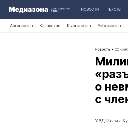
НОВОСТИ
ТЕКСТЫ
Афганистан
Казахстан
Кыргызстан
Узбекистан
Новость
22 нояб
Мили
«раз
о не
с чле
УВД Иссык-Ку