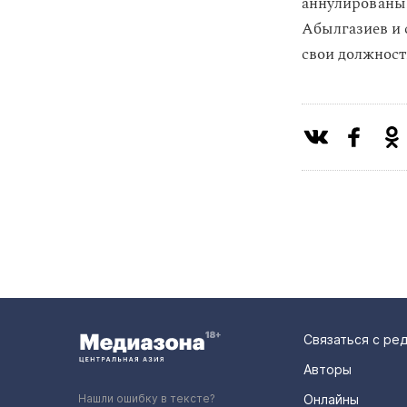
аннулированы
Абылгазиев и 
свои должност
Связаться с ре
Авторы
Нашли ошибку в тексте?
Онлайны