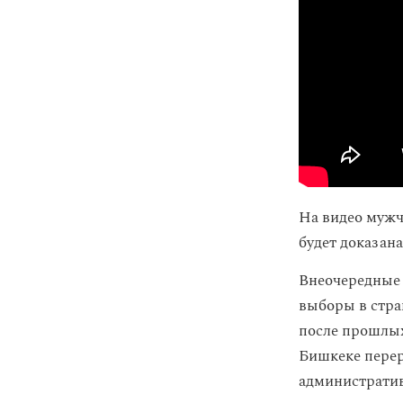
На видео мужч
будет доказана
Внеочередные
выборы в стра
после прошлых
Бишкеке перер
административ