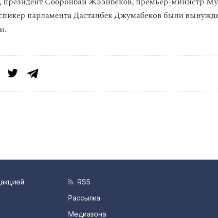
, президент Сооронбай Жээнбеков, премьер-министр М
спикер парламента Дастанбек Джумабеков были вынужд
и.
дакцией
RSS
Рассылка
Медиазона