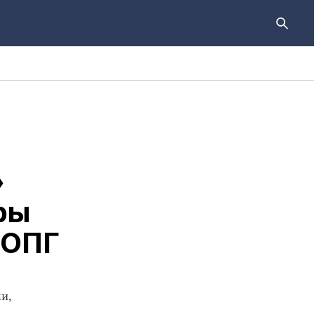
»
ры
 ОПГ
и,