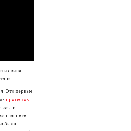
и их вина
тан».
я. Это первые
ных
протестов
теста в
ом главного
ов были