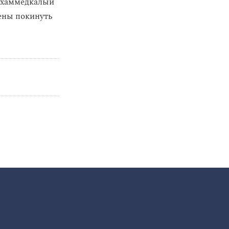
ухаммедкалый
ены покинуть