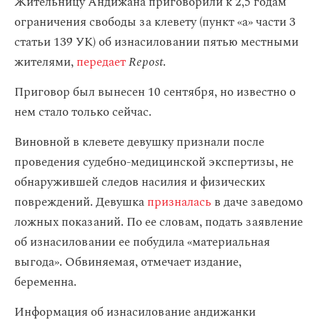
Жительницу Андижана приговорили к 2,5 годам
ограничения свободы за клевету (пункт «а» части 3
статьи 139 УК) об изнасиловании пятью местными
жителями,
передает
Repost
.
Приговор был вынесен 10 сентября, но известно о
нем стало только сейчас.
Виновной в клевете девушку признали после
проведения судебно-медицинской экспертизы, не
обнаружившей следов насилия и физических
повреждений. Девушка
призналась
в даче заведомо
ложных показаний. По ее словам, подать заявление
об изнасиловании ее побудила «материальная
выгода». Обвиняемая, отмечает издание,
беременна.
Информация об изнасилование андижанки