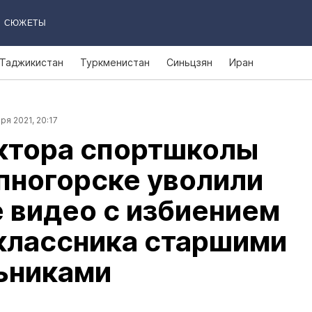
СЮЖЕТЫ
Таджикистан
Туркменистан
Синьцзян
Иран
ря 2021, 20:17
ктора спортшколы
пногорске уволили
 видео c избиением
классника старшими
ьниками