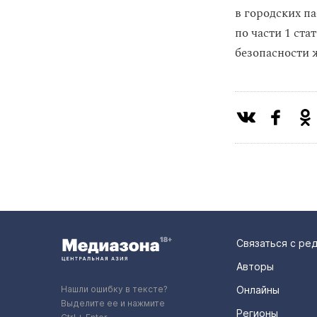
в городских п
по части 1 ст
безопасности ж
Связаться с ре
Авторы
Нашли ошибку в тексте?
Онлайны
Выделите ее и нажмите
Регионы