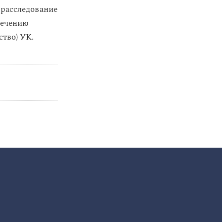
 расследование
печению
ство) УК.