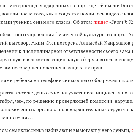
лы-интерната для одаренных в спорте детей имени Боге
волили после того, как в соцсетях появилось видео с из
ками ученика седьмого класса. Об этом
пишет
«
Sputnik
Ка
областного управления физической культуры и спорта Ас
гий выговор. Аким Степногорска Алпысбай Каиржанов 
лечении к дисциплинарной ответственности своего зама 
ирующую в ведомстве социальную сферу и возглавляющ
елам несовершеннолетних и защите их прав.
ниями ребенка на телефоне снимавшего обнаружил школ
рната в тот же день отчислил участников инцидента по 
ктября, чем, по решению проверяющей комиссии, наруши
олномоченных органов, правоохранительных структур, 
шеннолетних».
ором семиклассника избивают и вымогают у него деньги,