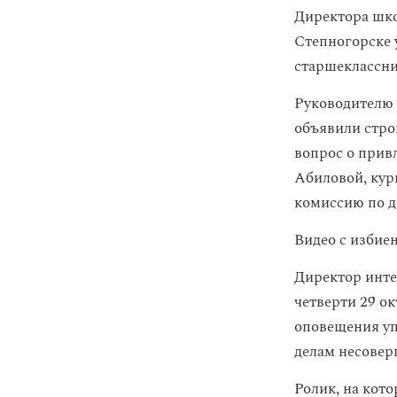
Директора шко
Степногорске у
старшеклассни
Руководителю 
объявили стро
вопрос о прив
Абиловой, кур
комиссию по д
Видео с избие
Директор инте
четверти 29 о
оповещения уп
делам несовер
Ролик, на кот