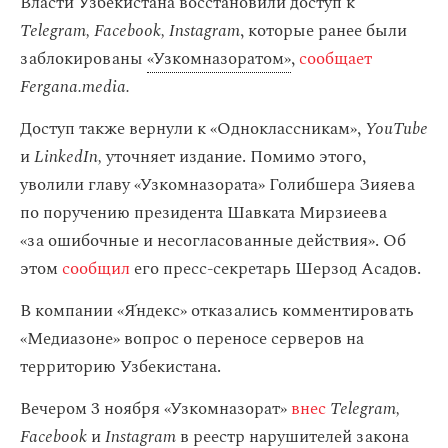
Власти Узбекистана восстановили доступ к
Telegram, Facebook, Instagram
, которые ранее были
заблокированы
«Узкомназоратом»
,
сообщает
Fergana.media.
Доступ также вернули к «Одноклассникам»,
YouTube
и
LinkedIn,
уточняет издание. Помимо этого,
уволили главу «Узкомназората» Голибшера Зияева
по поручению президента Шавката Мирзиеева
«за ошибочные и несогласованные действия». Об
этом
сообщил
его пресс-секретарь Шерзод Асадов.
В компании «Я́ндекс» отказались комментировать
«Медиазоне» вопрос о переносе серверов на
территорию Узбекистана.
Вечером 3 ноября «Узкомназорат»
внес
Telegram,
Facebook
и
Instagram
в реестр нарушителей закона