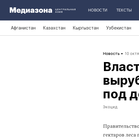
НОВОСТИ
ТЕКСТЫ
Афганистан
Казахстан
Кыргызстан
Узбекистан
Новость
10 октя
Влас
выруб
под д
Экоцид
Правительство
гектаров леса