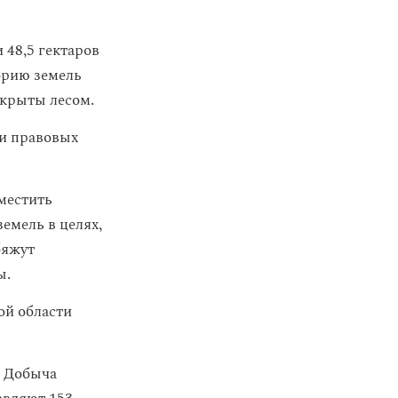
 48,5 гектаров
орию земель
окрыты лесом.
 и правовых
местить
земель в целях,
бяжут
ы.
ой области
. Добыча