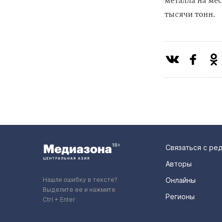
металла на м
тысячи тонн.
Связаться с ре
Авторы
Нашли ошибку в тексте?
Онлайны
Выделите ее и нажмите
Регионы
Ctrl + Enter