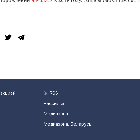
есторождении
началась
в 2019 году. Запасы олова там сост
дакцией
RSS
Рассылка
Медиазона
Медиазона. Беларусь