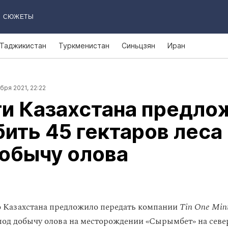
СЮЖЕТЫ
Таджикистан
Туркменистан
Синьцзян
Иран
бря 2021, 22:22
ти Казахстана предло
ить 45 гектаров леса
обычу олова
 Казахстана предложило передать компании
Tin One Min
 под добычу олова на месторождении «Сырымбет» на севе