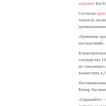
передает
КазТ
Согласно
прое
земли из лесн
промышленност
«Принятие про
последствий»,
В пояснительн
государству 13
не связанных 
возместить 4,7
Постановление 
Кумар Аксакал
«Сырымбет» —