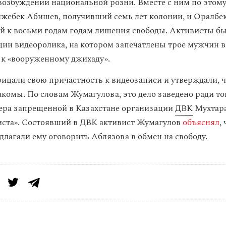
возбуждении национальной розни. Вместе с ним по этому
жебек Абишев, получивший семь лет колонии, и Оралбе
 к восьми годам годам лишения свободы. Активисты б
ции видеоролика, на котором запечатлены трое мужчин в
к «вооруженному джихаду».
ицали свою причастность к видеозаписи и утверждали, ч
акомы. По словам Жумагулова, это дело заведено ради то
дера запрещенной в Казахстане организации
ДВК
Мухтара
иста». Состоявший в ДВК активист Жумагулов
объяснял
,
длагали ему оговорить Аблязова в обмен на свободу.