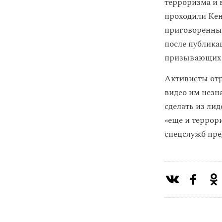
терроризма и 
проходили Кен
приговоренный
после публика
призывающих 
Активисты отр
видео им незн
сделать из ли
«еще и террор
спецслужб пре