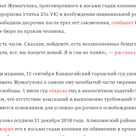
ат Жумагулова, приговоренного к восьми годам колонии
рроризма (статья 256 УК) и возбуждении национальной ро
свободили досрочно после трех лет заключения,
сообщает
 бюро по правам человека.
сть часов. Сказали, пойдемте, есть незаполненные бума
али, все, вы поедете домой. Я и сам не понял», —
рассказа
 издания, 15 сентября Капшагайский городской суд удо
лмата Жумагулова о замене ему неотбытой части тюремн
свободы. 1 июля суд
отказал
ему в аналогичном ходатайс
ем, что отсутствие взысканий и выполнение требований
яются основанием для условно-досрочного освобождения
лова осудили 21 декабря 2018 года. Алмалинский район
ворил
его к восьми годам колонии по обвинению в пропа