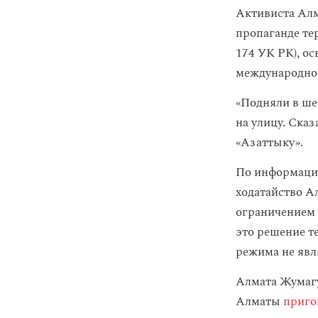
Активиста Алм
пропаганде те
174 УК РК), о
международное
«Подняли в ше
на улицу. Сказ
«Азаттыку».
По информации
ходатайство А
ограничением 
это решение т
режима не явл
Алмата Жумагу
Алматы
приго