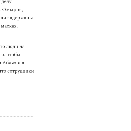
 делу
к Омыров,
ыли задержаны
 масках,
то люди на
го, чтобы
 Аблязова
 что сотрудники