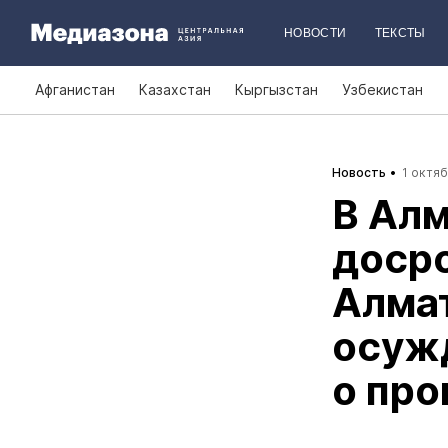
НОВОСТИ
ТЕКСТЫ
Афганистан
Казахстан
Кыргызстан
Узбекистан
Новость
1 октяб
В Алм
досро
Алма
осужд
о про