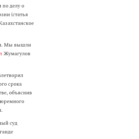
 по делу о
зни (статья
Казахстанское
ги. Мы вышли
л
Жумагулов
влетворил
ого срока
тве, объяснив
 тюремного
.
ный суд
ганде