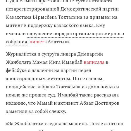
Суд в Алматы арестовал на 15 суток активиста
незарегистрированной Демократической партии
Казахстана Ырысбека Токтасына за призывы на
митинг в поддержку казахского языка. Ему
вменили
нарушение порядка организации мирного
собрания
,
пишет
«Азаттык».
Журналистка и супруга лидера Демпартии
Жанболата Мамая Инга Иманбай
написала
в
фейсбуке о давлении на партии перед
анонсированным митингом. По ее словам,
полицейские забрали Токтасына из дома ночью и
ночью же прошел суд. Иманбай также рассказала
изданию, что Мамай и активист Абзал Достияров
заметили за собой слежку.
«За Жанболатом следовала машина. После этого он