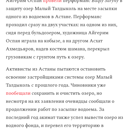
Айгерим Оспан
провели
перформанс
Baqsy Saryny
в
защиту озер Малый Талдыколь на месте засыпки
одного из водоемов в Астане. Перформанс
проходил сразу на двух участках: на одном из них,
сидя перед бульдозером, художница Айгерим
Оспан играла на кобызе, а на другом Асхат
Ахмедьяров, надев костюм шамана, перекрыл
грузовикам с грунтом путь к озеру.
Активисты из Астаны пытаются остановить
освоение застройщиками системы озер Малый
Талдыколь с прошлого года. Чиновники уже
пообещали
сохранить и очистить озеро, но
несмотря на их заявления очевидцы сообщали о
продолжении работ по засыпке водоема. За
последний год акимат также успел вывести озеро из
водного фонда, и перевел его территорию в