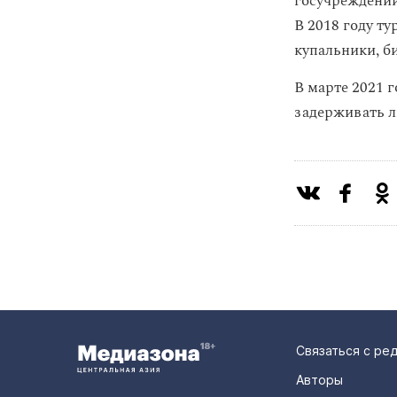
госучреждений
В 2018 году т
купальники, б
В марте 2021 
задерживать л
Связаться с ре
Авторы