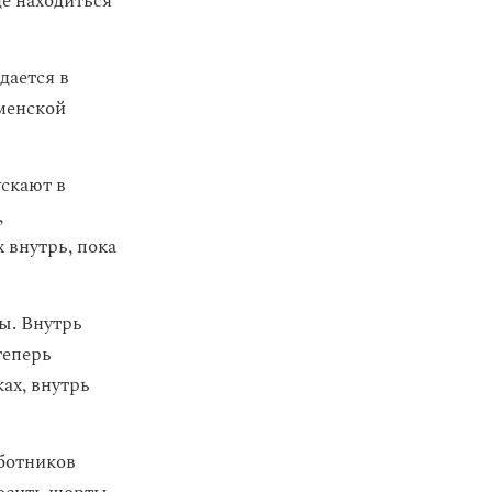
де находиться
дается в
кменской
ускают в
,
х внутрь, пока
ы. Внутрь
теперь
ах, внутрь
ботников