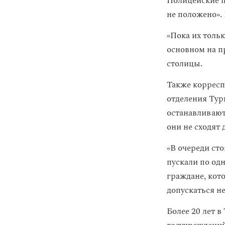
Полицейские п
не положено».
«Пока их толь
основном на п
столицы.
Также корресп
отделения Тур
останавливают 
они не сходят 
«В очереди ст
пускали по од
граждане, кот
допускаться не
Более 20 лет 