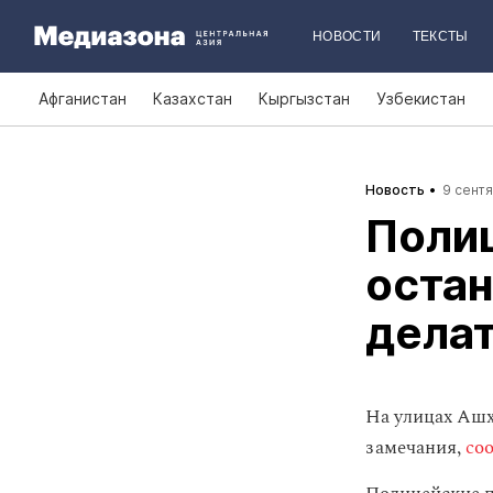
НОВОСТИ
ТЕКСТЫ
Афганистан
Казахстан
Кыргызстан
Узбекистан
Новость
9 сентя
Поли
остан
дела
На улицах Ашх
замечания,
со