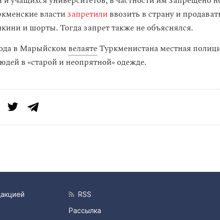
 и учащихся университетов, в частности им запрещено н
уркменские власти
запретили
ввозить в страну и продават
икини и шорты. Тогда запрет также не объяснялся.
года в Марыйском
велаяте
Туркменистана местная полиц
юдей в «старой и неопрятной» одежде.
дакцией
RSS
Рассылка