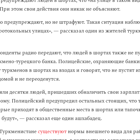
редупреждают людей в шортах, что «на улице в таком ви
 При этом свои действия они никак не объясняют.
ко предупреждают, но не штрафуют. Такая ситуация наблю
ротокольных улицах», — рассказал один из жителей тур
онденты радио передают, что людей в шортах также не п
кмено-турецкого банка. Полицейские, охраняющие банки
туркменов в шортах на входах и говорят, что не пустят и
домой и не переоденутся.
ояли десятки людей, пришедших обналичить свои зарплат
ному. Полицейский предупредил остальных стоящих, что 
орые приходят в общественные места в шортах или тапочк
 будут», — рассказал еще один ашхабадец.
в Туркменистане
существуют
нормы внешнего вида для ра