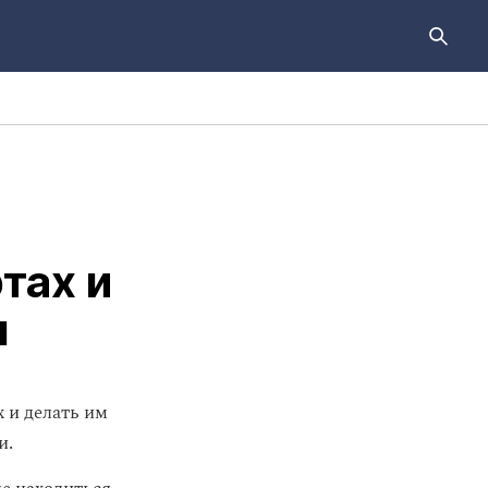
тах и
я
 и делать им
и.