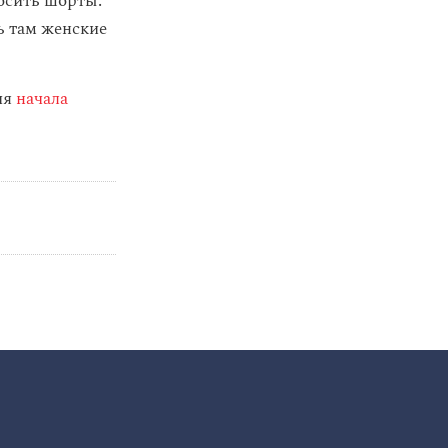
осить шорты.
ь там женские
ия
начала