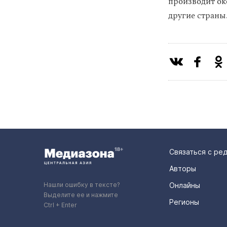
производит око
другие страны
Связаться с ре
Авторы
Нашли ошибку в тексте?
Онлайны
Выделите ее и нажмите
Регионы
Ctrl + Enter