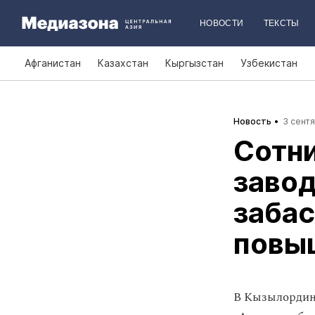
НОВОСТИ
ТЕКСТЫ
Афганистан
Казахстан
Кыргызстан
Узбекистан
Новость
3 сентя
Сотни
завод
забас
повы
В Кызылордин