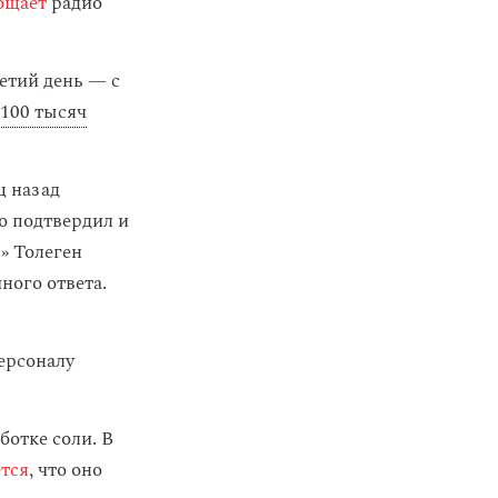
бщает
радио
етий день — с
 100 тысяч
ц назад
о подтвердил и
» Толеген
ного ответа.
ерсоналу
ботке соли. В
тся
, что оно