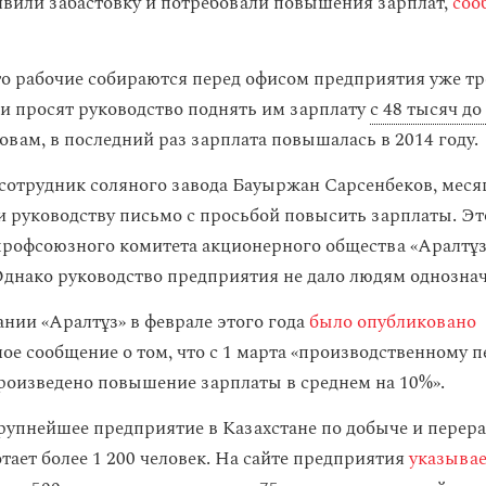
явили забастовку и потребовали повышения зарплат,
соо
то рабочие собираются перед офисом предприятия уже тр
ни просят руководство поднять им зарплату
с 48 тысяч до
ловам, в последний раз зарплата повышалась в 2014 году.
 сотрудник соляного завода Бауыржан Сарсенбеков, меся
и руководству письмо с просьбой повысить зарплаты. Эт
профсоюзного комитета акционерного общества «Аралтұз
днако руководство предприятия не дало людям однознач
ании «Аралтұз» в феврале этого года
было опубликовано
е сообщение о том, что с 1 марта «производственному п
произведено повышение зарплаты в среднем на 10%».
рупнейшее предприятие в Казахстане по добыче и перера
тает более 1 200 человек. На сайте предприятия
указывае