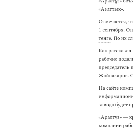
«Аралтұз» объ
«Азаттык».
Отмечается, ч
1 сентября. О
тенге
. По их с
Как рассказал
рабочие подал
председатель 
Жайназаров. О
На сайте комп
информационно
завода будет 
«Аралтұз» — к
компании рабо