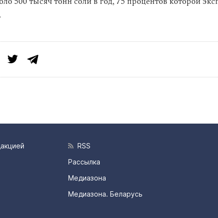
ло 500 тысяч тонн соли в год, 75 процентов которой экс
.
дакцией
RSS
Рассылка
Медиазона
Медиазона. Беларусь