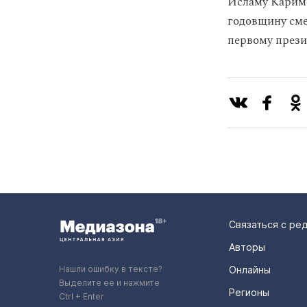
Исламу Карим
годовщину см
первому прези
Связаться с ре
Авторы
Нашли ошибку в тексте?
Онлайны
Выделите ее и нажмите
Регионы
Ctrl + Enter