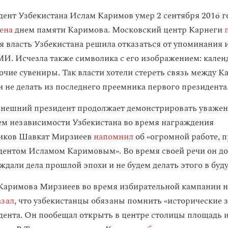
ент Узбекистана Ислам Каримов умер 2 сентября 2016 го
ена
днем памяти Каримова. Московский центр Карнеги
ая власть Узбекистана решила отказаться от упоминания
И. Исчезла также символика с его изображением: кален
очие сувениры. Так власти хотели стереть связь между 
 не делать из последнего преемника первого президента
нешний президент продолжает демонстрировать уважени
ем независимости Узбекистана во время награждения
ников Шавкат Мирзиеев
напомнил
об «огромной работе, 
ентом Исламом Каримовым». Во время своей речи он д
ждали дела прошлой эпохи и не будем делать этого в буд
Каримова Мирзиеев во время избирательной кампании н
азал
, что узбекистанцы обязаны помнить «исторические 
дента. Он пообещал открыть в центре столицы площадь 