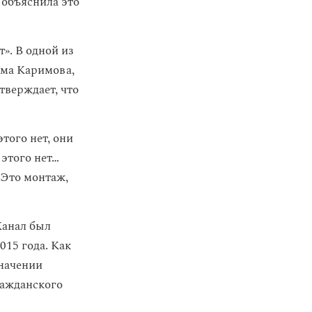
 объяснила это
». В одной из
ама Каримова,
тверждает, что
того нет, они
 этого нет…
 Это монтаж,
Канал был
015 года. Как
значении
ражданского