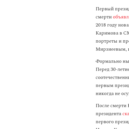
Первый презид
смерти
объявл
2018 году нов
Каримова в СМ
портреты и пр
Мирзиеевым, и
Формально ны
Перед 30-лети
соотечествен
первым презид
никогда не осу
После смерти 
президента
ск
первого прези