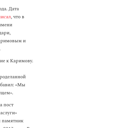
да. Дата
писал
, что в
 имени
дари,
Каримовым и
.
е к Каримову.
проделанной
обавил: «Мы
ущем».
а пост
заслуги»
и памятник