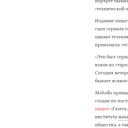
портрет бывше
«технической 
Издание пишет,
сцен сериала г
однако телека
произошла «те
«Это был сериа
взяли из старо
Сегодня вечер
бывает всякое
Mahalla
принад
создан по пос
пишет
«Газета.
института
мах
общества, а т