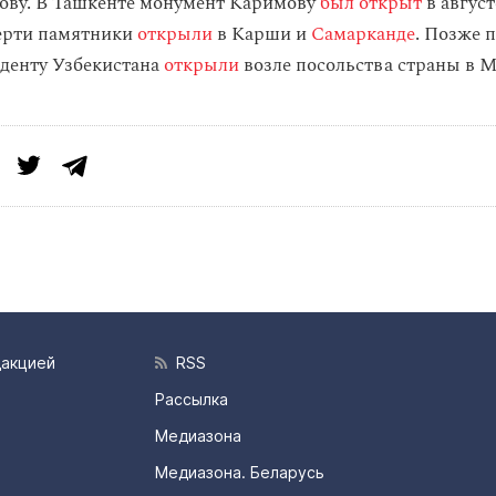
ову. В Ташкенте монумент Каримову
был открыт
в август
ерти памятники
открыли
в Карши и
Самарканде
. Позже 
денту Узбекистана
открыли
возле посольства страны в М
дакцией
RSS
Рассылка
Медиазона
Медиазона. Беларусь