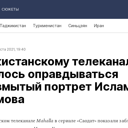
СЮЖЕТЫ
Таджикистан
Туркменистан
Синьцзян
Иран
ста 2021, 19:40
истанскому телекана
лось оправдываться
змытый портрет Исла
мова
ском телеканале
Mahalla
в сериале «Саодат» показали з