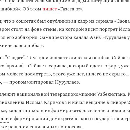
го президента Ислама Каримова, администрация канала
ошибкой». Об этом
пишет
«Газета.
uz»
.
 что в соцсетях был опубликован кадр из сериала «Саодат
ерои стоят на фоне стены, на которой висит портрет Исл
нал его заблюрил. Замдиректора канала Азиз Нуруллаев у
хническая ошибка».
л "Саодат". Там произошла техническая ошибка. Сейчас э
го [архива]… Сейчас в сериале, который идет в эфире, уже
ом можете посмотреть, этого уже нет, ничего не скрыто…
», — прокомментировал Нуруллаев.
лежит национальной телерадиокомпании Узбекистана. 
тановлению Ислама Каримова и начал вещание в январе 2
uz»,
канал «призван информировать население о роли и 
алли
в формировании демократического государства и г
акже решении социальных вопросов».