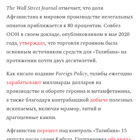
The Wall Street Journal
отмечает, что доля
Афганистана в мировом производстве нелегальных
опиатов приближается к 80 процентам. Совбез
ООН в своем докладе, опубликованном в мае 2020
года,
утверждал
, что торговля героином была
основным источником средств для «Талибана» на
протяжении почти двух десятилетий.
Как писало издание
Foreign Policy
, талибы ежегодно
зарабатывают
миллиарды долларов на
производстве и обороте героина и метамфетамина,
а также благодаря контрабандной
добыче
полезных
ископаемых, включая мрамор, литий и
драгоценные камни.
Афганистан
перешел
под контроль «Талибана» 15
августа после сдачи Кабула. Группировка
объявила