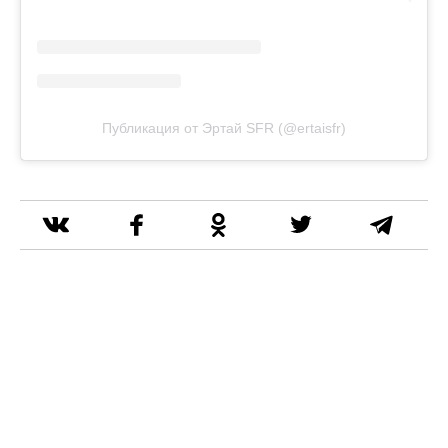
Публикация от Эртай SFR (@ertaisfr)