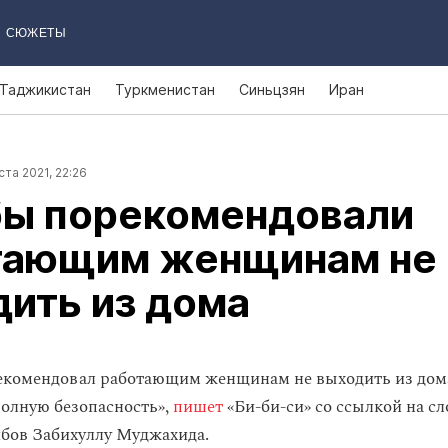
СЮЖЕТЫ
Таджикистан
Туркменистан
Синьцзян
Иран
ста 2021, 22:26
бы порекомендовали
тающим женщинам не
ить из дома
екомендовал работающим женщинам не выходить из дома
полную безопасность»,
пишет
«Би-би-си» со ссылкой на сл
ибов Забихуллу Муджахида.