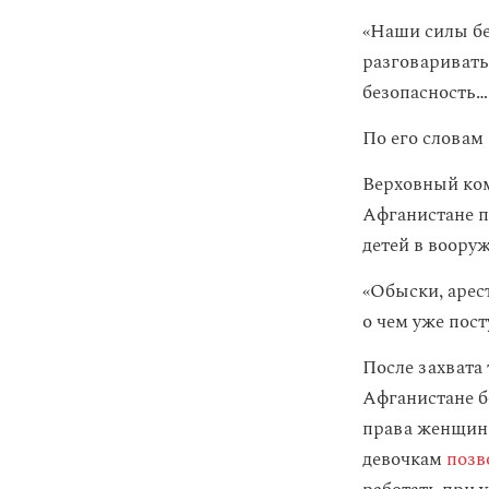
«Наши силы бе
разговаривать
безопасность…
По его словам
Верховный ком
Афганистане п
детей в воору
«Обыски, арест
о чем уже пос
После захвата
Афганистане б
права женщин 
девочкам
позв