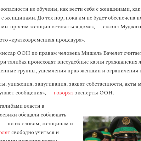
зопасности не обучены, как вести себя с женщинами, как
 с женщинами. До тех пор, пока им не будет обеспечена п
 мы просим женщин оставаться дома», — сказал Муджах
 это «кратковременная процедура».
иссар ООН по правам человека Мишель Бачелет считает,
ри талибах происходят внесудебные казни гражданских л
женные группы, ущемления прав женщин и ограничения н
ы, унижения, запугивания, захват собственности, акты м
тупают сообщения», —
говорят
эксперты ООН.
 талибами власти в
оевики обещали соблюдать
— по их словам, женщинам и
олят
свободно учиться и