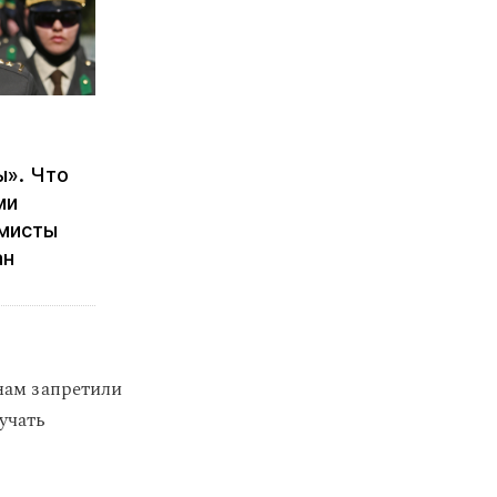
ы». Что
ми
амисты
ан
нам запретили
учать