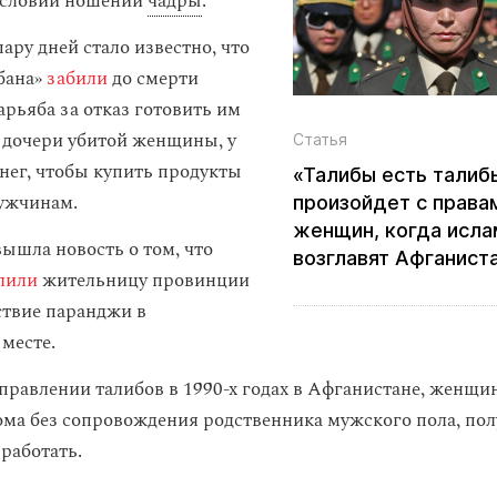
условии ношении
чадры
.
ару дней стало известно, что
бана»
забили
до смерти
рьяба за отказ готовить им
м дочери убитой женщины, у
Статья
енег, чтобы купить продукты
«Талибы есть талиб
мужчинам.
произойдет с права
женщин, когда исл
вышла новость о том, что
возглавят Афганист
лили
жительницу провинции
ствие паранджи в
месте.
равлении талибов в 1990-х годах в Афганистане, женщи
ома без сопровождения родственника мужского пола, пол
работать.