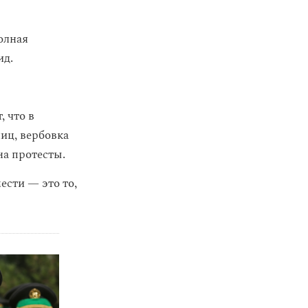
олная
ид.
 что в
иц, вербовка
а протесты.
ести — это то,