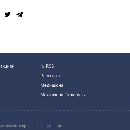
дакцией
RSS
Рассылка
Медиазона
Медиазона. Беларусь
источника и при наличии активной