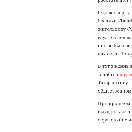
работать при 
Однако через п
боевики «Тали
жительницу Фа
еду. По слова
них не было д
для обеда 15 
В тот же день 
талибы
застре
Тахар за отсут
общественном 
При прошлом п
выходить из д
образование и 