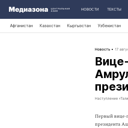
НОВОСТИ
ТЕКСТЫ
Афганистан
Казахстан
Кыргызстан
Узбекистан
Новость
17 авгу
Вице
Амрул
през
Наступление «Тал
Первый вице-п
президента Аш