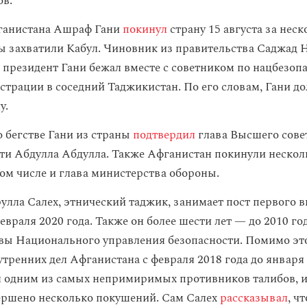
ов.
ганистана Ашраф Гани
покинул
страну 15 августа за неск
бы захватили Кабул. Чиновник из правительства Саджад 
о президент Гани бежал вместе с советником по нацбезоп
страции в соседний Таджикистан. По его словам, Гани д
у.
бегстве Гани из страны
подтвердил
глава Высшего сове
ти Абдулла Абдулла. Также Афганистан покинули нескол
том числе и глава министерства обороны.
улла Салех, этнический таджик, занимает пост первого в
евраля 2020 года. Также он более шести лет — до 2010 г
вы Национального управления безопасности. Помимо эт
тренних дел Афганистана с февраля 2018 года до января 
я одним из самых непримиримых противников талибов, 
ершено несколько покушений. Сам Салех
рассказывал
, ч