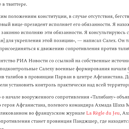
 в твиттере.
ким положениям конституции, в случае отсутствия, бегст
рвый вице-президент исполняет его обязанности. Я нахо
 законно исполняю эти обязанности. Я консультируюсь 
ан] для укрепления этой позиции», — написал Салех. Он 
 присоединяться к движению сопротивления против тали
ентство РИА Новости со ссылкой на собственные источни
о подконтрольные Салеху военные формирования начали
в талибов в провинции Парван в центре Афганистана. Д
ели установить контроль практически над всей территор
о начале вооруженного сопротивления «Талибану» объя
 героя Афганистана, полевого командира Ахмада Шаха М
бликованном во французском журнале
La Règle du Jeu
, Ах
опротивления станет провинция Панджшер, где находит