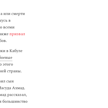
ва или смерти
жусь в
со всеми
также
призвал
бов.
ки в Кабуле
боевые
о этого
ией страны.
вил сын
асуда Ахмад.
мад рассказал,
ся большинство