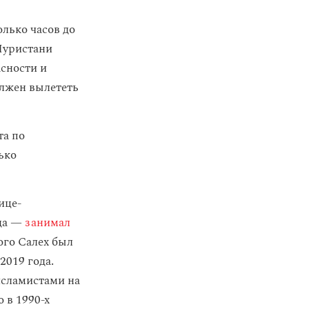
олько часов до
Нуристани
асности и
олжен вылететь
та по
ько
ице-
ода —
занимал
ого Салех был
2019 года.
исламистами на
то в 1990-х