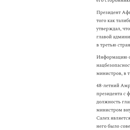
его сторонник
Президент Аф
того как тали
утверждал, чт
главой админи
в третью стран
Информацию о 
нацбезопаснос
министров, в 
48-летний Амр
президента с ф
должность гла
министром вну
Салех являетс
него было сов