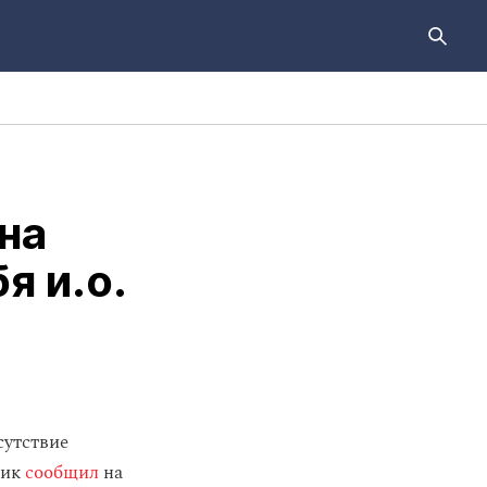
на
я и.о.
сутствие
тик
сообщил
на