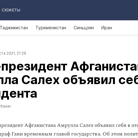
СЮЖЕТЫ
Таджикистан
Туркменистан
Синьцзян
Иран
ста 2021, 21:29
‑президент Афганиста
ла Салех объявил себ
идента
ибана»
резидент Афганистана Амрулла Салех объявил себя в от
раф Гани временным главой государства. Об этом поли