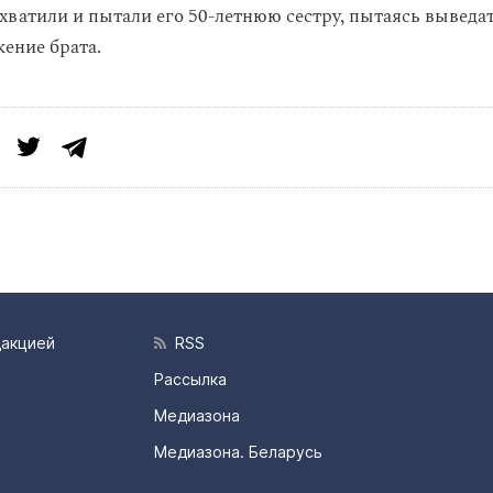
схватили и пытали его 50-летнюю сестру, пытаясь выведа
ение брата.
дакцией
RSS
Рассылка
Медиазона
Медиазона. Беларусь