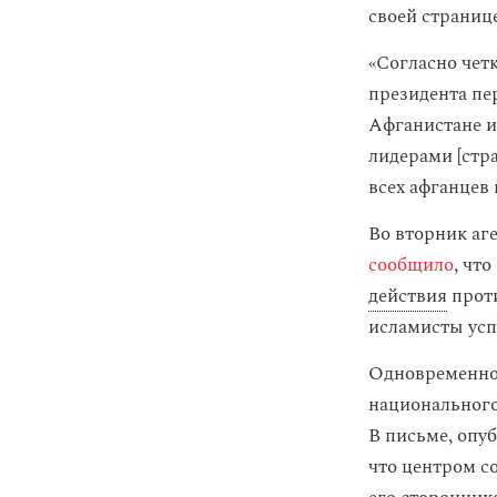
своей странице
«Согласно чет
президента пе
Афганистане и
лидерами [стр
всех афганцев
Во вторник аг
сообщило
, чт
действия
проти
исламисты усп
Одновременно 
национального
В письме, опу
что центром с