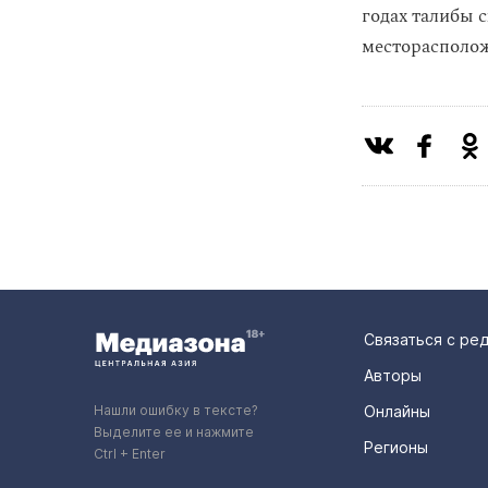
годах талибы 
месторасполож
Связаться с ре
Авторы
Нашли ошибку в тексте?
Онлайны
Выделите ее и нажмите
Регионы
Ctrl + Enter