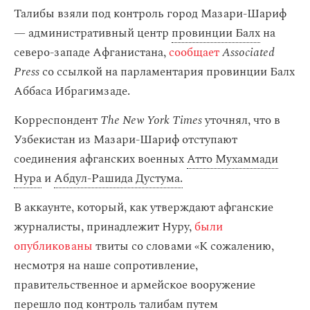
Талибы взяли под контроль город Мазари-Шариф
— административный центр
провинции Балх
на
северо-западе Афганистана,
сообщает
Associated
Press
со ссылкой на парламентария провинции Балх
Аббаса Ибрагимзаде.
Корреспондент
The New York Times
уточнял, что в
Узбекистан из Мазари-Шариф отступают
соединения афганских военных
Атто Мухаммади
Нура
и
Абдул-Рашида Дустума.
В аккаунте, который, как утверждают афганские
журналисты, принадлежит Нуру,
были
опубликованы
твиты со словами «К сожалению,
несмотря на наше сопротивление,
правительственное и армейское вооружение
перешло под контроль талибам путем