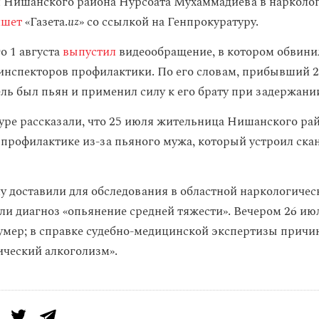
 Нишанского района Нурсоата Мухаммадиева в нарколо
ишет
«Газета.
uz
» со ссылкой на Генпрокуратуру.
о 1 августа
выпустил
видеообращение, в котором обвини
инспекторов профилактики. По его словам, прибывший 
ль был пьян и применил силу к его брату при задержани
уре рассказали, что 25 июля жительница Нишанского ра
 профилактике из-за пьяного мужа, который устроил ска
 доставили для обследования в областной наркологичес
или диагноз «опьянение средней тяжести». Вечером 26 ию
мер; в справке судебно-медицинской экспертизы причи
ический алкоголизм».