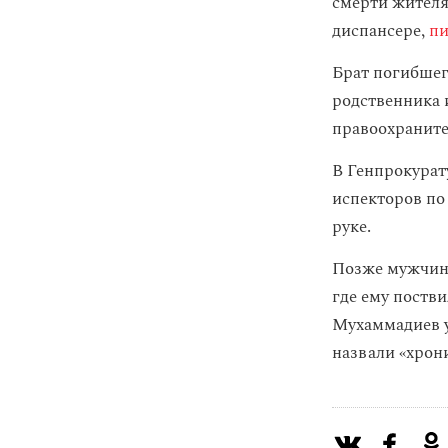
смерти жителя
диспансере,
п
Брат погибшег
родственника 
правоохраните
В Генпрокурат
испекторов по
руке.
Позже мужчину
где ему поств
Мухаммадиев у
назвали «хрон