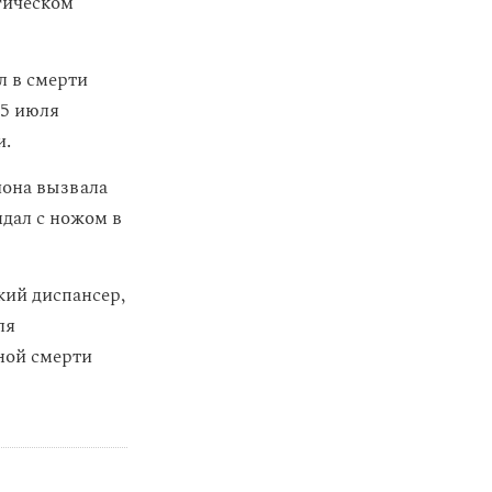
гическом
л в смерти
25 июля
и.
йона вызвала
ндал с ножом в
кий диспансер,
ля
ной смерти