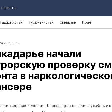
СЮЖЕТЫ
Таджикистан
Туркменистан
Синьцзян
Иран
та 2021, 18:19
шкадарье начали
урорскую проверку см
нта в наркологическ
ансере
лении здравоохранения Кашкадарьи начали служебные п