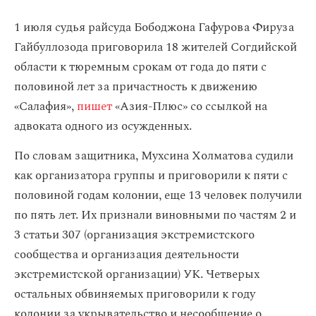
1 июля судья райсуда Бободжона Гафурова Фируза
Гайбуллозода приговорила 18 жителей Согдийской
области к тюремным срокам от года до пяти с
половиной лет за причастность к движению
«Салафия»,
пишет
«Азия-Плюс» со ссылкой на
адвоката одного из осужденных.
По словам защитника,
Мухсина Холматова судили
как организатора группы и приговорили к пяти с
половиной годам колонии, еще 13 человек получили
по пять лет. Их признали виновными по частям 2 и
3 статьи 307 (организация экстремистского
сообщества и организация деятельности
экстремистской организации) УК. Четверых
остальных обвиняемых приговорили к году
колонии за укрывательство и несообщение о