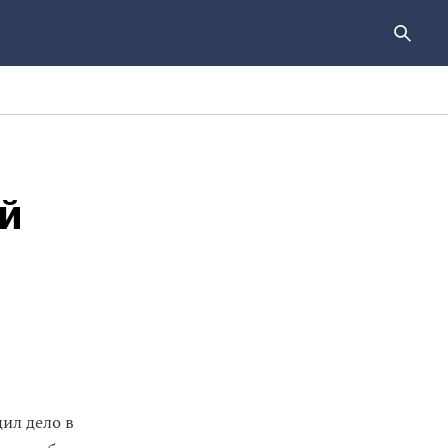
й
ил дело в