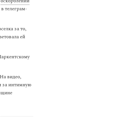
и
оскорблении
в телеграм-
елка за то,
ветовала ей
Паркентскому
 На видео,
ли за интимную
нщине