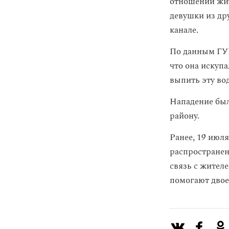
отношении ж
девушки из др
канале.
По данным ГУВ
что она искупа
выпить эту во
Нападение был
району.
Ранее, 19 июля
распространен
связь с жител
помогают двое