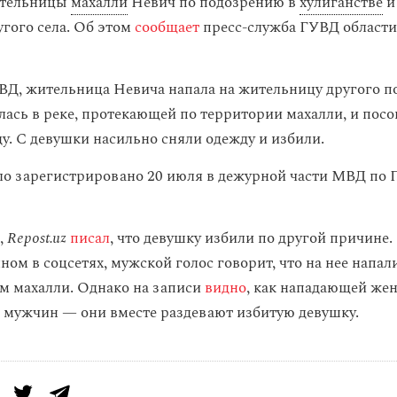
ительницы
махалли
Невич по подозрению в
хулиганстве
угого села. Об этом
сообщает
пресс-служба ГУВД области 
Д, жительница Невича напала на жительницу другого пос
лась в реке, протекающей по территории махалли, и посо
ду. С девушки насильно сняли одежду и избили.
о зарегистрировано 20 июля в дежурной части МВД по 
,
Repost.uz
писал
, что девушку избили по другой причине.
ном в соцсетях, мужской голос говорит, что на нее напа
ем махалли. Однако на записи
видно
, как нападающей же
 мужчин — они вместе раздевают избитую девушку.