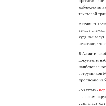
преследовании
наблюдении за
текстовой тра
Активисты утв
велась слежка.
куда нас везут
ответили, что
В Алматинской
документы наб
нацбезопаснос
сотрудников М
прописано наб
«Азаттык»
пер
сельском окру
ссылалась на т