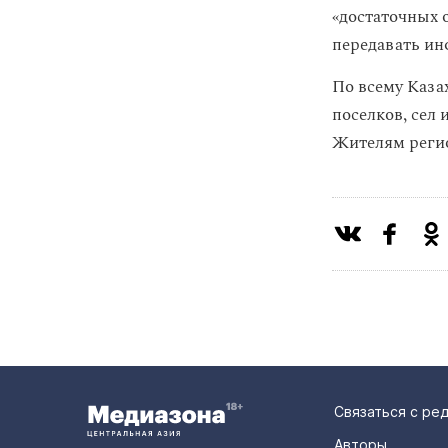
«достаточных 
передавать ин
По всему Каза
поселков, сел 
Жителям регио
Связаться с ре
Авторы