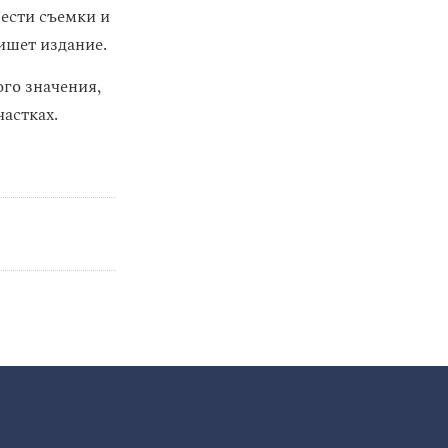
ести съемки и
ишет издание.
го значения,
частках.