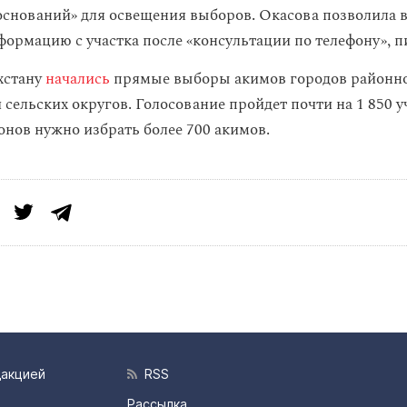
оснований» для освещения выборов. Окасова позволила в
формацию с участка после «консультации по телефону», п
хстану
начались
прямые выборы акимов городов районно
и сельских округов. Голосование пройдет почти на 1 850 у
нов нужно избрать более 700 акимов.
дакцией
RSS
Рассылка