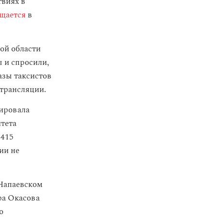
твиях в
щается
в
ой области
ы и спросили,
азы таксистов
 трансляции.
фировала
тета
№415
ии не
 Чапаевском
ра Окасова
о