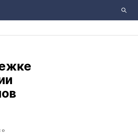
лежке
ии
мов
 о