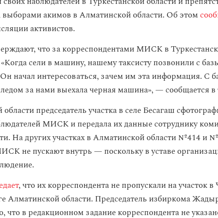
 своих наблюдателей в Туркестанской области и препятс
 выборами акимов в Алматинской области. Об этом
сооб
нсляции активистов.
ерждают, что за корреспондентами МИСК в Туркестанск
 «Когда сели в машину, нашему таксисту позвонили с баз
. Он начал интересоваться, зачем им эта информация. С б
 следом за нами выехала черная машина», — сообщается в
 области председатель участка в селе Бесагаш сфотогра
людателей МИСК и передала их данные сотруднику коми
ти. На других участках в Алматинской области №414 и 
ИСК не пускают внутрь — поскольку в уставе организац
людение.
едает
, что их корреспондента не пропускали на участок в
ге Алматинской области. Председатель избиркома Жады
о, что в редакционном задание корреспондента не указан