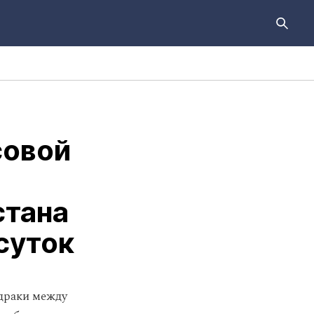
совой
стана
суток
 драки между