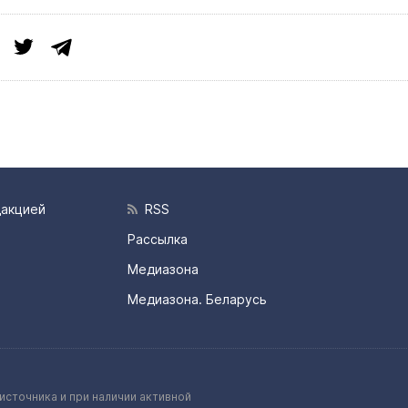
дакцией
RSS
Рассылка
Медиазона
Медиазона. Беларусь
источника и при наличии активной