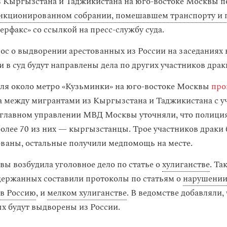
 Кыргызстана и Таджикистана на юго-востоке Москвы 
анкционированном собрании, помешавшем транспорту и
ерфакс» со ссылкой на пресс-службу суда.
ос о выдворении арестованных из России на заседаниях 
 в суд будут направлены дела по других участников драк
ля около метро «Кузьминки» на юго-востоке Москвы
про
а между мигрантами из Кыргызстана и Таджикистана с у
В главном управлении МВД Москвы уточняли, что полици
 более 70 из них — кыргызстанцы. Трое участников драки
ваны, остальные получили медпомощь на месте.
ы возбудила уголовное дело по статье о
хулиганстве
. Та
ержанных составили протоколы по статьям о
нарушении
 в Россию
, и
мелком хулиганстве
. В ведомстве добавляли,
х будут выдворены из России.