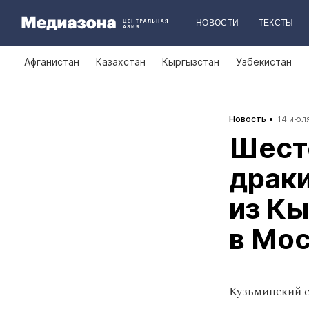
НОВОСТИ
ТЕКСТЫ
Афганистан
Казахстан
Кыргызстан
Узбекистан
Новость
14 июля
Шест
драк
из Кы
в Мос
Кузьминский с