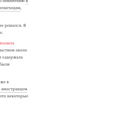
по обвинению
в
 пешеходам
,
не решался. В
и.
изошла
частием около
я задержала
 были
кже в
 иностранцем
 что некоторые