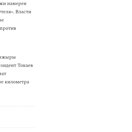
джи намерен
теля». Власти
ве
 против
Бозжыры
зидент Токаев
мат
ре километра