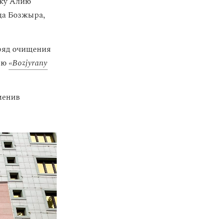
тку Алию
ща Бозжыра,
ряд очищения
сью
«Bozjyrany
менив