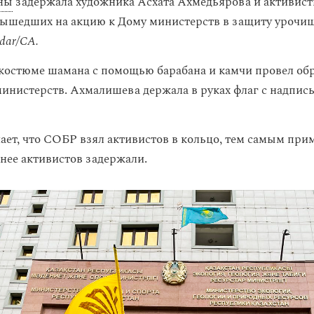
ны
задержала художника Асхата Ахмедьярова и активис
ышедших на акцию к Дому министерств в защиту урочи
ar/CA.
костюме шамана с помощью барабана и камчи провел об
инистерств. Ахмалишева держала в руках флаг с надпи
ает, что СОБР взял активистов в кольцо, тем самым при
нее активистов задержали.