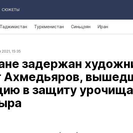
СЮЖЕТЫ
Таджикистан
Туркменистан
Синьцзян
Иран
 2021, 15:35
ане задержан художн
т Ахмедьяров, вышед
цию в защиту урочищ
ыра