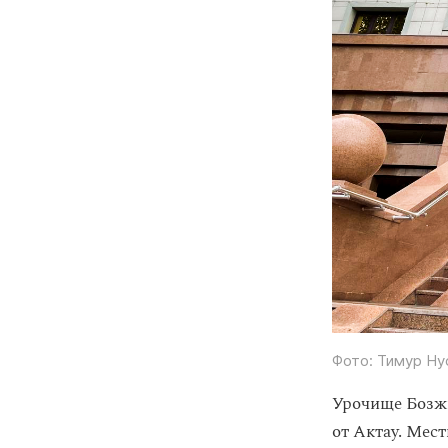
Фото: Тимур Ну
Урочище Бозжы
от Актау. Мес