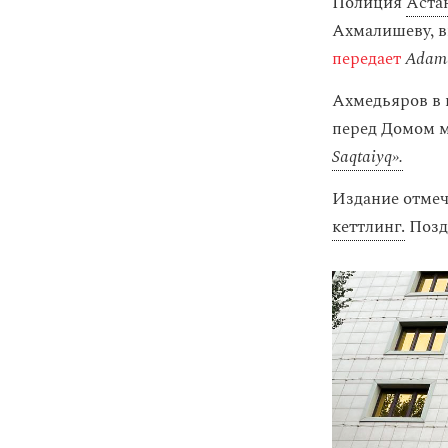
Полиция
Аста
Ахмалишеву, в
передает
Adamd
Ахмедьяров в 
перед Домом м
Saqtaiyq».
Издание отмеч
кеттлинг.
Позд