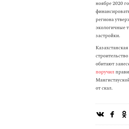
ноябре 2020 г
финансировать
региона утвер
экологичные т
застройки.
Казахстанская
строительство
обитают занес
поручил
прави
Мангистауской
от скал.