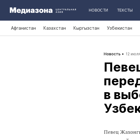
НОВОСТИ
ТЕКСТЫ
Афганистан
Казахстан
Кыргызстан
Узбекистан
Новость
12 июля
Певе
пере
в выб
Узбе
Певец Жахонги