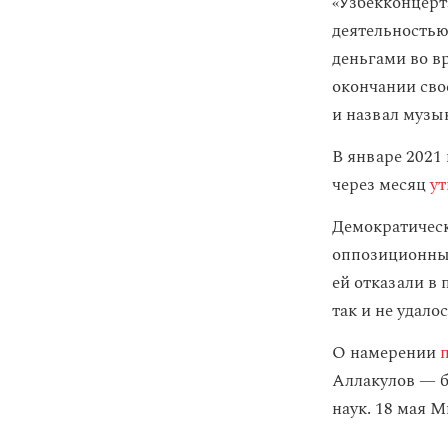
«Узбекконцер
деятельностью 
деньгами во вр
окончании сво
и назвал музы
В январе 2021
через месяц
у
Демократичес
оппозиционных
ей отказали в
так и не удало
О намерении
Аллакулов — б
наук. 18 мая 