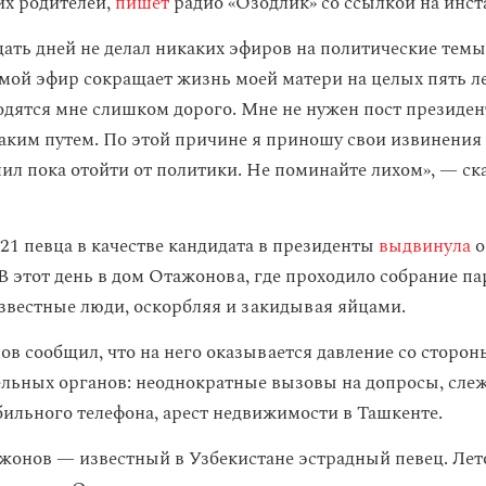
их родителей,
пишет
радио «Озодлик» со ссылкой на инст
цать дней не делал никаких эфиров на политические темы
мой эфир сокращает жизнь моей матери на целых пять ле
одятся мне слишком дорого. Мне не нужен пост президен
аким путем. По этой причине я приношу свои извинения
шил пока отойти от политики. Не поминайте лихом», — ск
021 певца в качестве кандидата в президенты
выдвинула
о
 В этот день в дом Отажонова, где проходило собрание па
звестные люди, оскорбляя и закидывая яйцами.
в сообщил, что на него оказывается давление со сторон
льных органов: неоднократные вызовы на допросы, слеж
ильного телефона, арест недвижимости в Ташкенте.
онов — известный в Узбекистане эстрадный певец. Лет