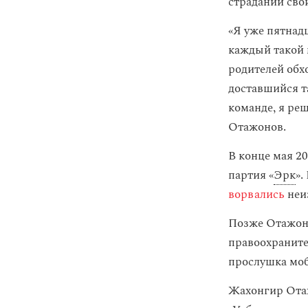
страданий сво
«Я уже пятнад
каждый такой 
родителей обх
доставшийся т
команде, я ре
Отажонов.
В конце мая 2
партия «
Эрк
».
ворвались
неи
Позже Отажоно
правоохраните
прослушка моб
Жахонгир Отаж