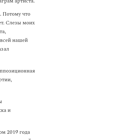
аграм артиста.
. Потому что
т. Слезы моих
та,
 всей нашей
азал
ппозиционная
ртии,
ы
ка и
ом 2019 года