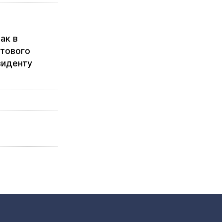
ак в
отового
зиденту