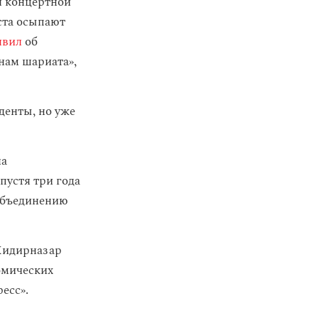
я концертной
иста осыпают
явил
об
нам шариата»,
денты, но уже
на
пустя три года
тобъединению
Хидирназар
омических
есс».