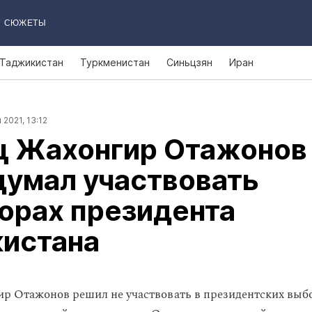
СЮЖЕТЫ
Таджикистан
Туркменистан
Синьцзян
Иран
 2021, 13:12
ц Жахонгир Отажонов
думал участвовать
орах президента
кистана
р Отажонов решил не участвовать в президентских выбо