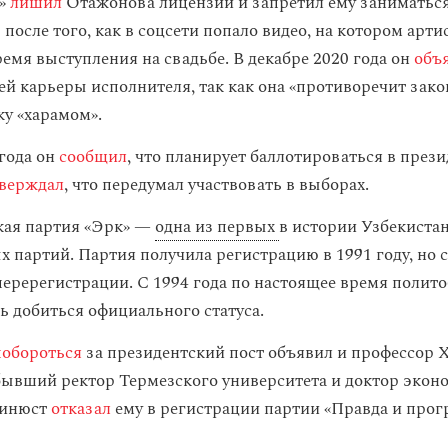
т»
лишил
Отажонова лицензии и запретил ему заниматьс
после того, как в соцсети попало видео, на котором арт
емя выступления на свадьбе. В декабре 2020 года он
объ
ей карьеры исполнителя, так как она «противоречит зако
ку «харамом».
 года он
сообщил
, что планирует баллотироваться в прези
тверждал
, что передумал участвовать в выборах.
кая партия «Эрк» —
одна из первых
в истории Узбекиста
 партий. Партия получила регистрацию в 1991 году, но с
 перерегистрации. С 1994 года по настоящее время поли
сь добиться официального статуса.
побороться
за президентский пост объявил и профессор 
ывший ректор Термезского университета и доктор экон
Минюст
отказал
ему в регистрации партии «Правда и прогр